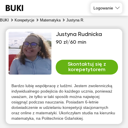
Logowanie
BUKI
Korepetycje
Matematyka
Justyna R.
Justyna Rudnicka
90 zł/60 min
Skontaktuj się z
korepetytorem
czw
pią
sob
nie
pon
wto
6
7
8
9
10
11
Bardzo lubię współpracę z ludźmi. Jestem zwolenniczką
indywidualnego podejścia do każdego ucznia, ponieważ
uważam, że tylko w taki sposób można najwięcej
Brak
Brak
Brak
15:30
10:00
15:00
15:00
osiągnąć podczas nauczania. Posiadam 6-letnie
dostępnych
dostępnych
dostęp
doświadczenie w udzielaniu korepetycji stacjonarnych
terminów
terminów
termin
16:00
10:30
15:30
15:30
oraz online z matematyki. Ukończyłam studia na kierunku
matematyka, na Politechnice Gdańskiej.
16:30
11:00
16:00
16:00