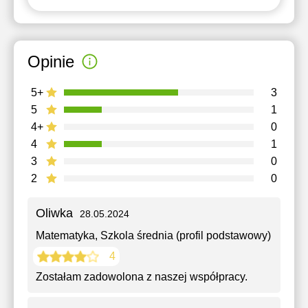
Opinie
5+
3
5
1
4+
0
4
1
3
0
2
0
Oliwka
28.05.2024
Matematyka
, Szkola średnia (profil podstawowy)
4
Zostałam zadowolona z naszej współpracy.