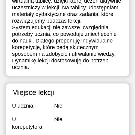
wirtualną tablicę, dzięki której uczeń aktywnie
uczestniczy w lekcji. Na tablicy udostępniam
17:30
materiały dydaktyczne oraz zadania, które
18:00
rozwiązujemy podczas lekcji.
System edukacji nie zawsze uwzględnia
18:30
potrzeby ucznia, co powoduje zniechęcenie
do nauki. Dlatego proponuję indywidualne
19:00
korepetycje, które będą skutecznym
sposobem na zdobycie i utrwalanie wiedzy.
19:30
Dynamikę lekcji dostosowuję do potrzeb
20:00
ucznia.
20:30
21:00
Miejsce lekcji
U ucznia:
Nie
U
Nie
korepetytora: