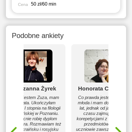
50 zł/60 min
Cena
Podobne ankiety
Zuzanna Żyrek
Honorata Cendal
Hej! Jestem Zuza, mam
Co prawda jestem dość
22 lata. Ukończyłam
młoda i mam dopiero 20
studia I stopnia na filologii
lat, jednak od jakiegoś
ukraińskiej w Poznaniu.
czasu zajmuję się
Obecnie robię dyplom
korepetycjami z równych
magistra. Rozmawiam też
przedmiotów. Moi
po ukraińsku i rosyjsku
uczniowie zawsze bardzo