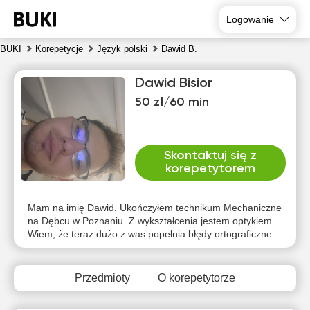
Logowanie
BUKI
Korepetycje
Język polski
Dawid B.
Dawid Bisior
50 zł/60 min
Skontaktuj się z
korepetytorem
pią
sob
nie
pon
wto
śro
7
8
9
10
11
12
Mam na imię Dawid. Ukończyłem technikum Mechaniczne
na Dębcu w Poznaniu. Z wykształcenia jestem optykiem.
Wiem, że teraz dużo z was popełnia błędy ortograficzne.
Brak
Brak
Brak
Brak
Brak
Brak
dostępnych
dostępnych
dostępnych
dostępnych
dostępnych
dostępny
terminów
terminów
terminów
terminów
terminów
terminów
Przedmioty
O korepetytorze