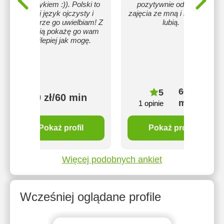
(surżykiem :)). Polski to
pozytywnie odbierają
mój język ojczysty i
zajęcia ze mną i bardzo je
szczerze go uwielbiam! Z
lubią.
chęcią pokażę go wam
najlepiej jak mogę.
60 zł/60
5
60 zł/60 min
min
1 opinie
Pokaż profil
Pokaż profil
Więcej podobnych ankiet
Wcześniej oglądane profile