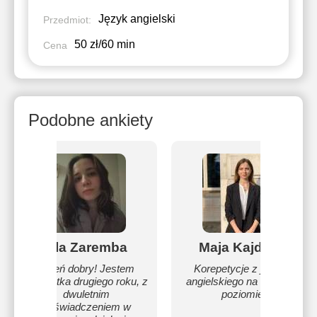
Język angielski
Przedmiot:
50 zł/60 min
Cena
Podobne ankiety
Ula Zaremba
Maja Kajdasz
Dzień dobry! Jestem
Korepetycje z języka
studentka drugiego roku, z
angielskiego na każdym
dwuletnim
poziomie
doświadczeniem w