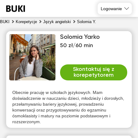
Logowanie
BUKI
Korepetycje
Język angielski
Solomia Y.
Solomia Yarko
50 zł/60 min
Skontaktuj się z
korepetytorem
sob
nie
pon
wto
śro
czw
8
9
10
11
12
13
Obecnie pracuję w szkołach językowych. Mam
doświadczenie w nauczaniu dzieci, młodzieży i dorosłych,
przełamywaniu bariery językowej, prowadzeniu
Brak
Brak
Brak
Brak
18:00
13:00
konwersacji oraz przygotowywaniu do egzaminu
dostępnych
dostępnych
dostępnych
dostępnych
dos
ósmoklasisty i matury na poziomie podstawowym i
terminów
terminów
terminów
terminów
te
18:30
15:00
rozszerzonym.
19:00
15:30