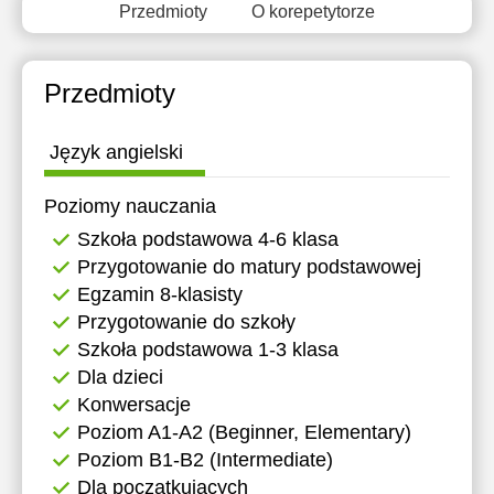
Przedmioty
O korepetytorze
19:30
16:00
20:00
16:30
Przedmioty
17:00
17:30
Język angielski
18:00
Poziomy nauczania
Szkoła podstawowa 4-6 klasa
Przygotowanie do matury podstawowej
Egzamin 8-klasisty
Przygotowanie do szkoły
Szkoła podstawowa 1-3 klasa
Dla dzieci
Konwersacje
Poziom A1-A2 (Beginner, Elementary)
Poziom B1-B2 (Intermediate)
Dla początkujących