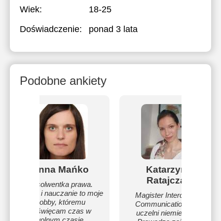
Wiek:
18-25
Doświadczenie:
ponad 3 lata
Podobne ankiety
Anna Mańko
Katarzyna
Ratajczak
Absolwentka prawa.
Języki i nauczanie to moje
Magister Intercultural
hobby, któremu
Communication oraz
poświęcam czas w
uczelni niemieckich.
wolnym czasie.