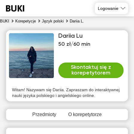
Logowanie
BUKI
Korepetycje
Język polski
Dariia L.
Dariia Lu
50 zł/60 min
Skontaktuj się z
korepetytorem
nie
pon
wto
śro
czw
pią
9
10
11
12
13
14
Witam! Nazywam się Dariia. Zapraszam do interaktywnej
nauki języka polskiego i angielskiego online.
Brak
Brak
Brak
Brak
Brak
Brak
dostępnych
dostępnych
dostępnych
dostępnych
dostępnych
dostępny
terminów
terminów
terminów
terminów
terminów
terminów
Przedmioty
O korepetytorze