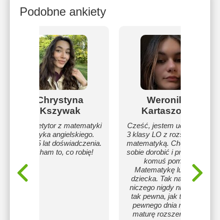
Podobne ankiety
Chrystyna
Weronika
Kszywak
Kartaszowa
Korepetytor z matematyki
Cześć, jestem uczennicą
i języka angielskiego.
3 klasy LO z rozszerzoną
Mam 5 lat doświadczenia.
matematyką. Chciałabym
Kocham to, co robię!
sobie dorobić i przy okazji
komuś pomóc.
Matematykę lubię od
dziecka. Tak naprawdę
niczego nigdy nie byłam
tak pewna, jak tego, że
pewnego dnia napiszę
maturę rozszerzoną z