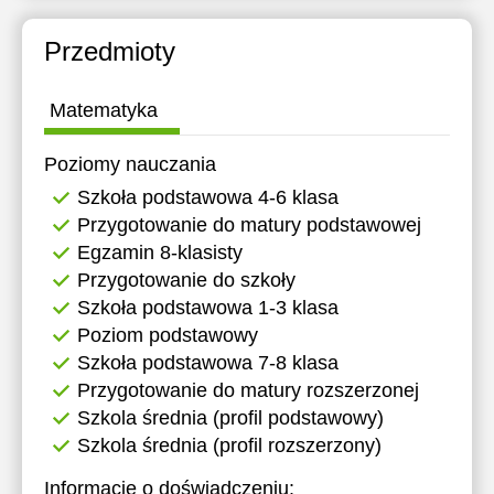
14:00
14:00
14:00
Przedmioty
14:30
14:30
14:30
15:00
15:00
15:00
Matematyka
15:30
15:30
15:30
Poziomy nauczania
16:00
16:00
16:00
Szkoła podstawowa 4-6 klasa
Przygotowanie do matury podstawowej
16:30
16:30
16:30
Egzamin 8-klasisty
17:00
17:00
17:00
Przygotowanie do szkoły
Szkoła podstawowa 1-3 klasa
17:30
17:30
17:30
Poziom podstawowy
18:00
18:00
18:00
Szkoła podstawowa 7-8 klasa
Przygotowanie do matury rozszerzonej
18:30
18:30
18:30
Szkola średnia (profil podstawowy)
19:00
19:00
19:00
Szkola średnia (profil rozszerzony)
19:30
Informacje o doświadczeniu: