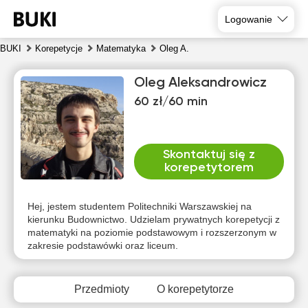
Logowanie
BUKI
Korepetycje
Matematyka
Oleg A.
Oleg Aleksandrowicz
60 zł/60 min
Skontaktuj się z
korepetytorem
czw
pią
sob
nie
pon
wto
6
7
8
9
10
11
Hej, jestem studentem Politechniki Warszawskiej na
kierunku Budownictwo. Udzielam prywatnych korepetycji z
matematyki na poziomie podstawowym i rozszerzonym w
Brak
Brak
Brak
Br
12:30
12:30
12:30
zakresie podstawówki oraz liceum.
dostępnych
dostępnych
dostępnych
dost
terminów
terminów
terminów
term
13:00
13:00
13:00
Przedmioty
O korepetytorze
13:30
13:30
13:30