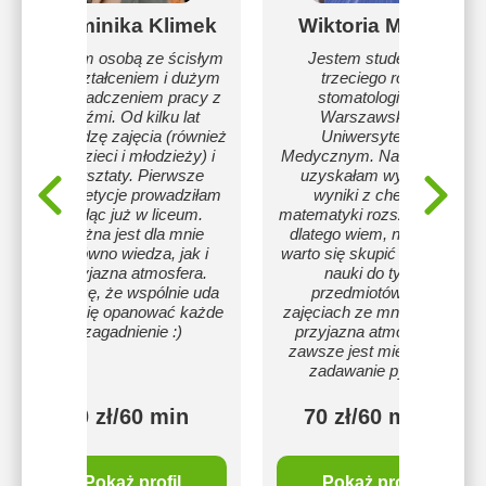
Dominika Klimek
Wiktoria Małek
Jestem osobą ze ścisłym
Jestem studentką
wykształceniem i dużym
trzeciego roku
doświadczeniem pracy z
stomatologii na
ludźmi. Od kilku lat
Warszawskim
prowadzę zajęcia (również
Uniwersytecie
dla dzieci i młodzieży) i
Medycznym. Na maturze
warsztaty. Pierwsze
uzyskałam wysokie
korepetycje prowadziłam
wyniki z chemii i
będąc już w liceum.
matematyki rozszerzonej,
Ważna jest dla mnie
dlatego wiem, na czym
zarówno wiedza, jak i
warto się skupić podczas
przyjazna atmosfera.
nauki do tych
Wierzę, że wspólnie uda
przedmiotów. Na
nam się opanować każde
zajęciach ze mną panuje
zagadnienie :)
przyjazna atmosfera i
zawsze jest miejsce na
zadawanie pytań.
70 zł/60 min
70 zł/60 min
Pokaż profil
Pokaż profil