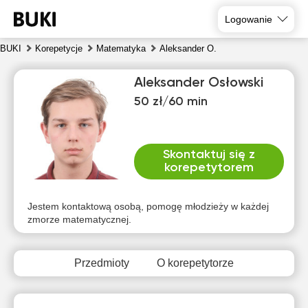
Logowanie
BUKI
Korepetycje
Matematyka
Aleksander O.
Aleksander Osłowski
50 zł/60 min
Skontaktuj się z
korepetytorem
sob
nie
pon
wto
śro
czw
8
9
10
11
12
13
Jestem kontaktową osobą, pomogę młodzieży w każdej
zmorze matematycznej.
Brak
Brak
Brak
Brak
Brak
Brak
dostępnych
dostępnych
dostępnych
dostępnych
dostępnych
dostępny
terminów
terminów
terminów
terminów
terminów
terminów
Przedmioty
O korepetytorze