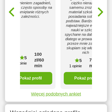
wyjaśnieniem zagadnień,
ciężko nieraz jest
podaję często sposoby na
samemu zrozumieć
zapamiętanie różnych
materiał szkolny bez
zależności.
posiadania solidnych
podstaw. Bardzo często
najważniejsze elementy
nauki w szkole są
spychane na dalszy plan,
dlatego w prowadzonych
przeze mnie zajęciach
skupiam się właśnie na
nich
100
5
zł/60
70 zł/60
5
7 opinie
min
min
1 opinie
Pokaż profil
Pokaż profil
Więcej podobnych ankiet