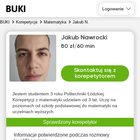
Logowanie
BUKI
Korepetycje
Matematyka
Jakub N.
Jakub Nawrocki
80 zł/60 min
Skontaktuj się z
korepetytorem
czw
pią
sob
nie
pon
wto
6
7
8
9
10
11
Jestem studentem 3 roku Politechniki Łódzkiej.
Korepetycji z matematyki udzielam od 3 lat. Uczę na
poziomach od szkoły podstawowej do matematyki na
Brak
Brak
Brak
Br
10:00
10:00
10:00
uczelniach wyższych.
dostępnych
dostępnych
dostępnych
dost
terminów
terminów
terminów
term
10:30
Sprawdzony korepetytor
10:30
10:30
11:00
11:00
11:00
Informacje potwierdzone podczas rozmowy