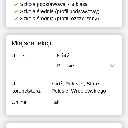
Szkoła podstawowa 7-8 klasa
20:00
17:30
17:30
Szkola średnia (profil podstawowy)
Szkola średnia (profil rozszerzony)
20:30
18:00
18:00
21:00
18:30
18:30
19:00
19:00
Miejsce lekcji
19:30
19:30
U ucznia:
Łódź
20:00
20:00
Polesie
20:30
20:30
U
Łódź, Polesie , Stare
21:00
21:00
korepetytora:
Polesie, Wróblewskiego
Online:
Tak