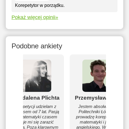
Korepetytor w porządku.
Pokaż więcej opinii»
Podobne ankiety
Magdalena Plichta
Przemysław Chęć
Korepetycji udzielam z
Jestem absolwentem
sukcesem od 7 lat. Pasją
Politechniki Łódzkiej i
do matematyki czasem
prowadzę korepetycje z
udaje mi się zarazić
matematyki i języka
ucznia. Poza klarownym
angielskiego. Wiem, jak