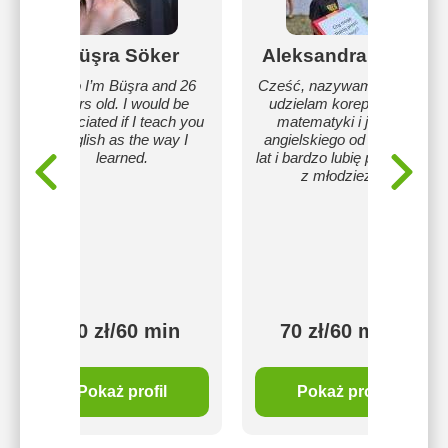
Büşra Söker
Aleksandra Kawa
Hello I’m Büşra and 26
Cześć, nazywam się Ola,
years old. I would be
udzielam korepetycji z
appreciated if I teach you
matematyki i języka
English as the way I
angielskiego od ponad 2
learned.
lat i bardzo lubię pracować
z młodzieżą.
100 zł/60 min
70 zł/60 min
Pokaż profil
Pokaż profil