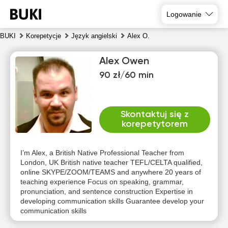
Logowanie
BUKI
Korepetycje
Język angielski
Alex O.
Alex Owen
90 zł/60 min
Skontaktuj się z
korepetytorem
nie
pon
wto
śro
czw
pią
9
10
11
12
13
14
I’m Alex, a British Native Professional Teacher from
London, UK British native teacher TEFL/CELTA qualified,
online SKYPE/ZOOM/TEAMS and anywhere 20 years of
Brak
Brak
Brak
Brak
Brak
Brak
teaching experience Focus on speaking, grammar,
dostępnych
dostępnych
dostępnych
dostępnych
dostępnych
dostępny
pronunciation, and sentence construction Expertise in
terminów
terminów
terminów
terminów
terminów
terminów
developing communication skills Guarantee develop your
communication skills