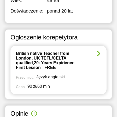
Wiek:
46-55
Doświadczenie:
ponad 20 lat
Ogłoszenie korepetytora
British native Teacher from
London, UK TEFL/CELTA
qualified,20+Years Expirience
First Lesson --FREE
Język angielski
Przedmiot:
90 zł/60 min
Cena
Opinie