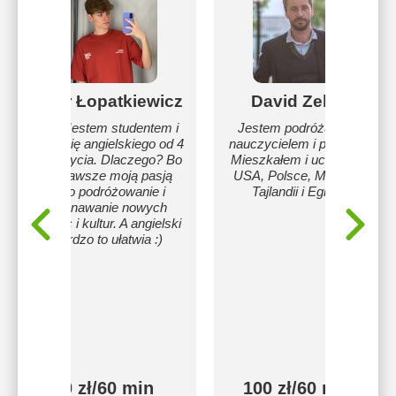
Piotr Łopatkiewicz
David Zelnar
Hej! Jestem studentem i
Jestem podróżującym
uczę się angielskiego od 4
nauczycielem i pisarzem.
roku życia. Dlaczego? Bo
Mieszkałem i uczyłem w
od zawsze moją pasją
USA, Polsce, Meksyku,
było podróżowanie i
Tajlandii i Egipcie.
poznawanie nowych
miejsc i kultur. A angielski
bardzo to ułatwia :)
60 zł/60 min
100 zł/60 min