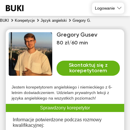
Logowanie
BUKI
Korepetycje
Język angielski
Gregory G.
Gregory Gusev
80 zł/60 min
Skontaktuj się z
korepetytorem
śro
czw
pią
sob
nie
pon
5
6
7
8
9
10
Jestem korepetytorem angielskiego i niemieckiego z 6-
letnim doświadczeniem. Udzielam prywatnych lekcji z
języka angielskiego na wszystkich poziomach!
Brak
Brak
Brak
Brak
10:00
10:00
dostępnych
dostępnych
dostępnych
dostępnych
dos
Sprawdzony korepetytor
terminów
terminów
terminów
terminów
te
10:30
10:30
Informacje potwierdzone podczas rozmowy
11:00
11:00
kwalifikacyjnej: