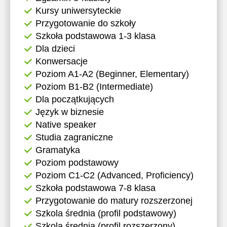
Kursy uniwersyteckie
17:30
17:30
Przygotowanie do szkoły
18:00
18:00
Szkoła podstawowa 1-3 klasa
Dla dzieci
18:30
18:30
Konwersacje
19:00
19:00
Poziom A1-A2 (Beginner, Elementary)
Poziom B1-B2 (Intermediate)
Dla początkujących
Język w biznesie
Native speaker
Studia zagraniczne
Gramatyka
Poziom podstawowy
Poziom C1-C2 (Advanced, Proficiency)
Szkoła podstawowa 7-8 klasa
Przygotowanie do matury rozszerzonej
Szkola średnia (profil podstawowy)
Szkola średnia (profil rozszerzony)