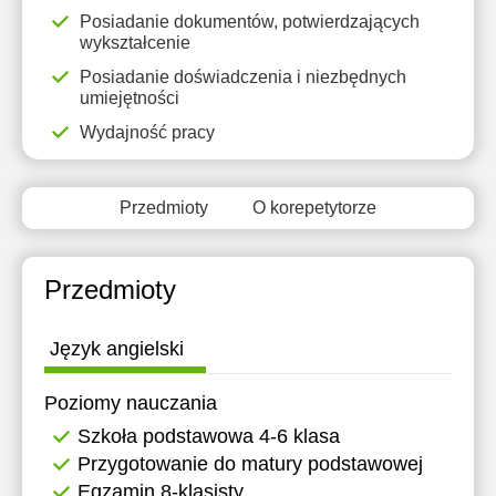
11:30
11:30
Posiadanie dokumentów, potwierdzających
wykształcenie
12:00
12:00
Posiadanie doświadczenia i niezbędnych
umiejętności
12:30
12:30
Wydajność pracy
13:00
13:00
13:30
13:30
Przedmioty
O korepetytorze
14:00
14:00
14:30
14:30
Przedmioty
15:00
15:00
Język angielski
15:30
15:30
16:00
16:00
Poziomy nauczania
Szkoła podstawowa 4-6 klasa
16:30
16:30
Przygotowanie do matury podstawowej
17:00
17:00
Egzamin 8-klasisty