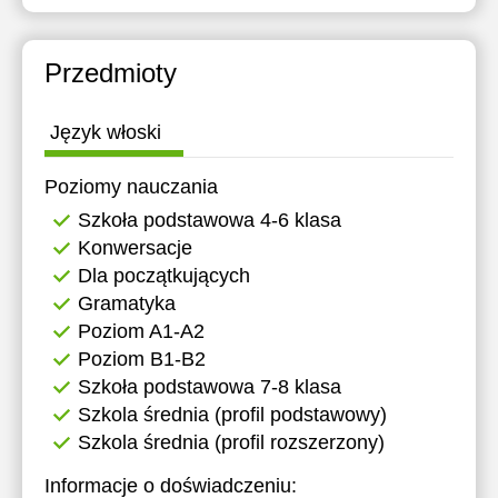
19:00
19:30
Przedmioty
20:00
Język włoski
Poziomy nauczania
Szkoła podstawowa 4-6 klasa
Konwersacje
Dla początkujących
Gramatyka
Poziom A1-A2
Poziom B1-B2
Szkoła podstawowa 7-8 klasa
Szkola średnia (profil podstawowy)
Szkola średnia (profil rozszerzony)
Informacje o doświadczeniu: