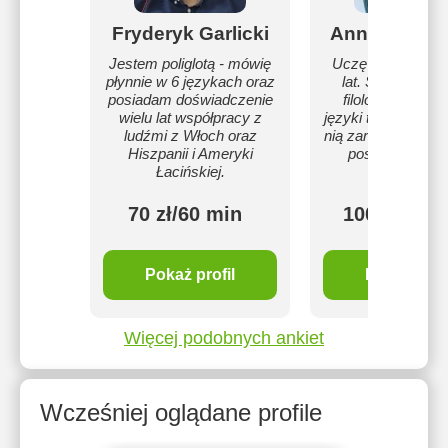
Fryderyk Garlicki
Anna Płotko
Jestem poliglotą - mówię
Uczę języków po
płynnie w 6 językach oraz
lat. Skończyłam
posiadam doświadczenie
filologie, ale uc
wielu lat współpracy z
języki to moja pasj
ludźmi z Włoch oraz
nią zarażać i ciesz
Hiszpanii i Ameryki
postępów uczn
Łacińskiej.
70 zł/60 min
100 zł/60 
Pokaż profil
Pokaż profi
Więcej podobnych ankiet
Wcześniej oglądane profile