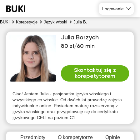
Logowanie
BUKI
Korepetycje
Język włoski
Julia B.
Julia Borzych
80 zł/60 min
Skontaktuj się z
korepetytorem
pią
sob
nie
pon
wto
śro
7
8
9
10
11
12
Ciao! Jestem Julia - pasjonatka języka włoskiego i
wszystkiego co włoskie. Od dwóch lat prowadzę zajęcia
indywidualne online. Posiadam maturę rozszerzoną z
Brak
Brak
Brak
Brak
Brak
17:30
języka włoskiego oraz przygotowuję się do certyfikatu
dostępnych
dostępnych
dostępnych
dostępnych
dostępnych
d
językowego CELI na poziom C1.
terminów
terminów
terminów
terminów
terminów
t
18:00
18:30
Przedmioty
O korepetytorze
Opinie