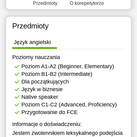
Przedmioty
O korepetytorze
11:30
11:30
12:00
12:00
Przedmioty
19:00
19:00
Język angielski
Poziomy nauczania
Poziom A1-A2 (Beginner, Elementary)
Poziom B1-B2 (Intermediate)
Dla początkujących
Język w biznesie
Native speaker
Poziom C1-C2 (Advanced, Proficiency)
Przygotowanie do FCE
Informacje o doświadczeniu:
Jestem zwolennikiem leksykalnego podejścia