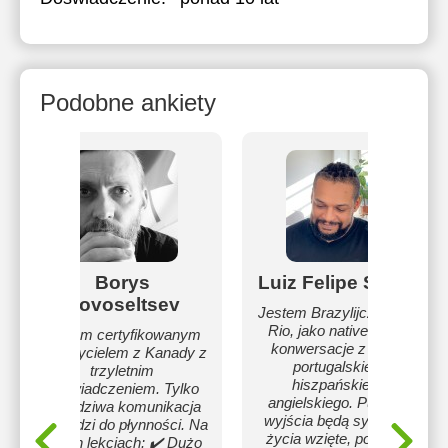
Podobne ankiety
Borys
Luiz Felipe Smusz
Novoseltsev
Jestem Brazylijczykiem z
Rio, jako native oferuje
Jestem certyfikowanym
konwersacje z języka
nauczycielem z Kanady z
portugalskiego,
trzyletnim
hiszpańskiego i
doświadczeniem. Tylko
angielskiego. Punktem
prawdziwa komunikacja
wyjścia będą sytuacje z
prowadzi do płynności. Na
życia wzięte, popularne
moich lekcjach: ✔️ Dużo