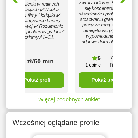
zwroty i idiomy. Będziemy
mówienia w realnych
się koncentrować na
sytuacjach ✔️ Nauka
słownictwie i praktycznym
przez filmy i książki ✔️
stosowaniu gramatyki. W
Przełamywanie bariery
pracy ze mną zyskasz
językowej ✔️ Rozumienie
umiejętność płynnego
native speakerów „w locie”
wypowiadania się z
Poziomy A1–C1.
odpowiednim akcentem
70 zł/60
5
60 zł/60 min
min
1 opinie
Pokaż profil
Pokaż profil
Więcej podobnych ankiet
Wcześniej oglądane profile