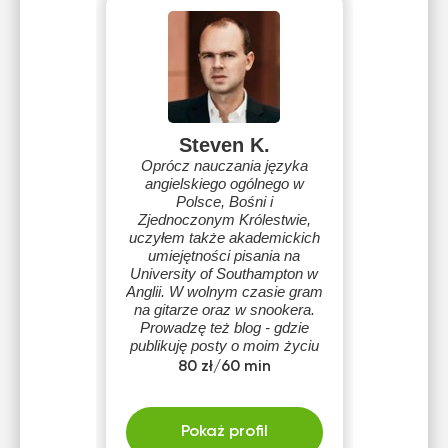
Steven K.
Oprócz nauczania języka
angielskiego ogólnego w
Polsce, Bośni i
Zjednoczonym Królestwie,
uczyłem także akademickich
umiejętności pisania na
University of Southampton w
Anglii. W wolnym czasie gram
na gitarze oraz w snookera.
Prowadzę też blog - gdzie
publikuję posty o moim życiu
w Polsce.
80 zł/60 min
Pokaż profil