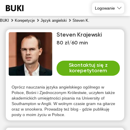
Logowanie
BUKI
Korepetycje
Język angielski
Steven K.
Steven Krajewski
80 zł/60 min
Skontaktuj się z
korepetytorem
pią
sob
nie
pon
wto
śro
7
8
9
10
11
12
Oprócz nauczania języka angielskiego ogólnego w
Polsce, Bośni i Zjednoczonym Królestwie, uczyłem także
akademickich umiejętności pisania na University of
Brak
Brak
Brak
Br
19:00
10:00
10:00
Southampton w Anglii. W wolnym czasie gram na gitarze
dostępnych
dostępnych
dostępnych
dost
oraz w snookera. Prowadzę też blog - gdzie publikuję
terminów
terminów
terminów
term
10:30
10:30
posty o moim życiu w Polsce.
11:00
11:00