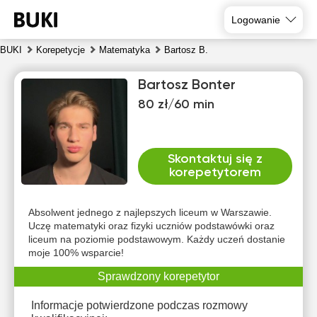
Logowanie
BUKI
Korepetycje
Matematyka
Bartosz B.
Bartosz Bonter
80 zł/60 min
Skontaktuj się z
korepetytorem
sob
nie
pon
wto
śro
czw
8
9
10
11
12
13
Absolwent jednego z najlepszych liceum w Warszawie.
Uczę matematyki oraz fizyki uczniów podstawówki oraz
liceum na poziomie podstawowym. Każdy uczeń dostanie
Brak
Brak
Brak
Brak
16:00
12:00
moje 100% wsparcie!
dostępnych
dostępnych
dostępnych
dostępnych
dos
terminów
terminów
terminów
terminów
te
16:30
12:30
Sprawdzony korepetytor
17:00
13:00
Informacje potwierdzone podczas rozmowy