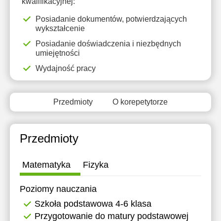
kwalifikacyjnej:
17:30
13:30
Posiadanie dokumentów, potwierdzających
18:00
14:00
wykształcenie
Posiadanie doświadczenia i niezbędnych
18:30
14:30
umiejętności
19:00
15:00
Wydajność pracy
19:30
15:30
Przedmioty
O korepetytorze
20:00
16:00
20:30
16:30
Przedmioty
21:00
17:00
Matematyka
Fizyka
Poziomy nauczania
Szkoła podstawowa 4-6 klasa
Przygotowanie do matury podstawowej