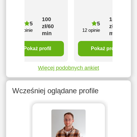
100
100
5
5
zł/60
zł/60
36 opinie
12 opinie
min
min
Pokaż profil
Pokaż profil
Więcej podobnych ankiet
Wcześniej oglądane profile