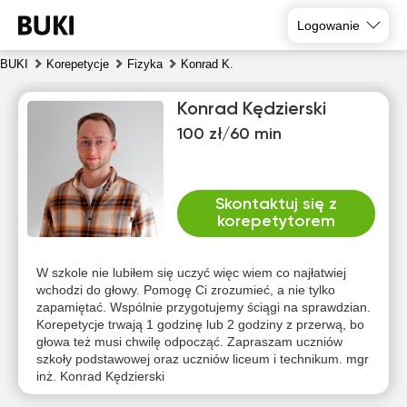
Logowanie
BUKI
Korepetycje
Fizyka
Konrad K.
Konrad Kędzierski
100 zł/60 min
Skontaktuj się z
korepetytorem
nie
pon
wto
śro
czw
pią
9
10
11
12
13
14
W szkole nie lubiłem się uczyć więc wiem co najłatwiej
wchodzi do głowy. Pomogę Ci zrozumieć, a nie tylko
zapamiętać. Wspólnie przygotujemy ściągi na sprawdzian.
Brak
Brak
Brak
Brak
Brak
14:00
Korepetycje trwają 1 godzinę lub 2 godziny z przerwą, bo
dostępnych
dostępnych
dostępnych
dostępnych
dostępnych
d
głowa też musi chwilę odpocząć. Zapraszam uczniów
terminów
terminów
terminów
terminów
terminów
t
14:30
szkoły podstawowej oraz uczniów liceum i technikum. mgr
inż. Konrad Kędzierski
15:00