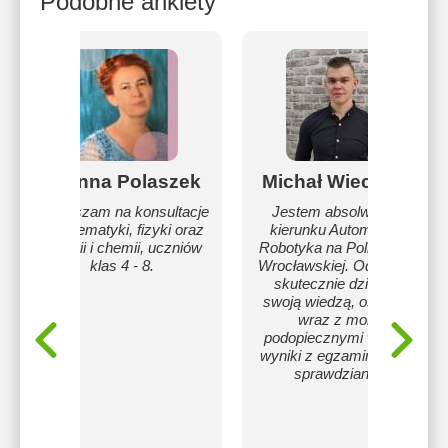
Podobne ankiety
Joanna Polaszek
Michał Wieczorek
Zapraszam na konsultacje
Jestem absolwentem
z matematyki, fizyki oraz
kierunku Automatyka i
biologii i chemii, uczniów
Robotyka na Politechnice
klas 4 - 8.
Wrocławskiej. Od kilku lat
skutecznie dzielę się
swoją wiedzą, osiągając
wraz z moimi
podopiecznymi wysokie
wyniki z egzaminów oraz
sprawdzianów.