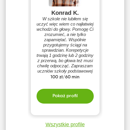
Konrad K.
W szkole nie lubiłem się
uczyć więc wiem co najłatwiej
wchodzi do głowy. Pomogę Ci
zrozumieć, a nie tylko
zapamiętać. Wspólnie
przygotujemy ściągi na
sprawdzian. Korepetycje
trwają 1 godzinę lub 2 godziny
z przerwą, bo głowa też musi
chwilę odpocząć. Zapraszam
uczniów szkoły podstawowej
oraz uczniów liceum i
100 zł/60 min
technikum. mgr inż. Konrad
Kędzierski
Pokaż profil
Wszystkie profile