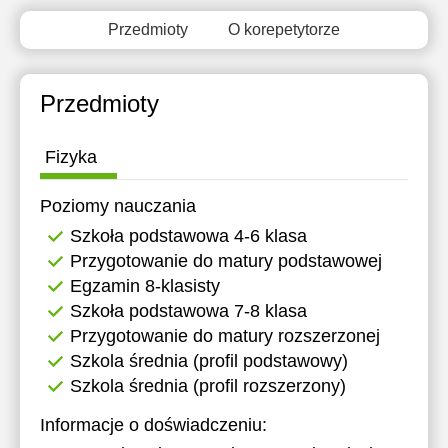
15:30
Przedmioty
O korepetytorze
16:00
16:30
Przedmioty
17:00
Fizyka
17:30
Poziomy nauczania
18:00
Szkoła podstawowa 4-6 klasa
18:30
Przygotowanie do matury podstawowej
19:00
Egzamin 8-klasisty
Szkoła podstawowa 7-8 klasa
19:30
Przygotowanie do matury rozszerzonej
Szkola średnia (profil podstawowy)
20:00
Szkola średnia (profil rozszerzony)
Informacje o doświadczeniu: