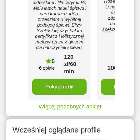
Rose Bruford Col
aktorskimi i filmowymi. Po
Londynie. Na fes
wielu latach nauki śpiewu i
szkół teatraln
paru kursach, które
zdobyłem III gł
przeszłam u wybitnej
nagrodę za rol
pedagog śpiewu Elizy
spektaklu "Cześć,
Szulińskiej uzyskałam
Sara".
certyfikat z Holistycznej
metody pracy z głosem
dla nauczycieli śpiewu.
120
5
zł/60
100 zł/60 
6 opinie
min
Pokaż profil
Pokaż profi
Więcej podobnych ankiet
Wcześniej oglądane profile