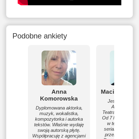
Podobne ankiety
Anna
Maciej Karcz
Komorowska
Jestem aktore
Akademii Szt
Dyplomowana aktorka,
Teatralnych w Kr
muzyk, wokalistka,
Od 7 lat gram za
kompozytorka i autorka
w teatrach, film
tekstów. Właśnie wydaję
serialach. Studi
swoją autorską płytę.
przez rok aktors
Współpracuję z agencjami