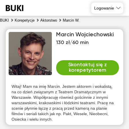
Logowanie
BUKI
Korepetycje
Aktorstwo
Marcin W.
Marcin Wojciechowski
130 zł/60 min
Skontaktuj się z
korepetytorem
pią
sob
nie
pon
wto
śro
7
8
9
10
11
12
Witaj! Mam na imię Marcin. Jestem aktorem i wokalistą,
na co dzień związanym z Teatrem Dramatycznym w
Warszawie. Współpracuję również gościnnie z innymi
Brak
Brak
Brak
Brak
10:00
10:00
warszawskimi, krakowskimi i łódzkimi teatrami. Pracę na
dostępnych
dostępnych
dostępnych
dostępnych
dos
scenie płynnie łączę z pracą przed kamerą na planie
terminów
terminów
terminów
terminów
te
10:30
10:30
filmów i seriali takich jak np. Pakt, Wesele, Nieobecni,
Osiecka i wielu innych.
11:00
11:00