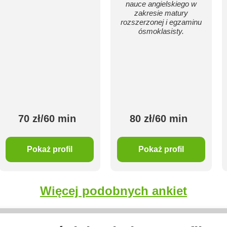
nauce angielskiego w
zakresie matury
rozszerzonej i egzaminu
ósmoklasisty.
70 zł/60 min
80 zł/60 min
Pokaż profil
Pokaż profil
Więcej podobnych ankiet