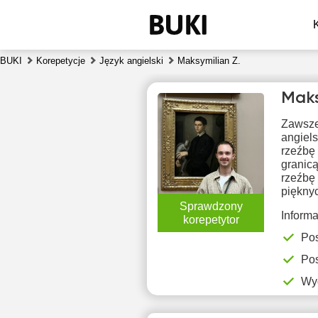
BUKI
Korepetycje
Język angielski
Maksymilian Z.
Maks
Zawsze 
angiel
rzeźbę 
granicą
rzeźbę 
pięknyc
pią
Sprawdzony
7
Inform
korepetytor
Pos
16:30
1
Pos
17:00
1
Wy
17:30
1