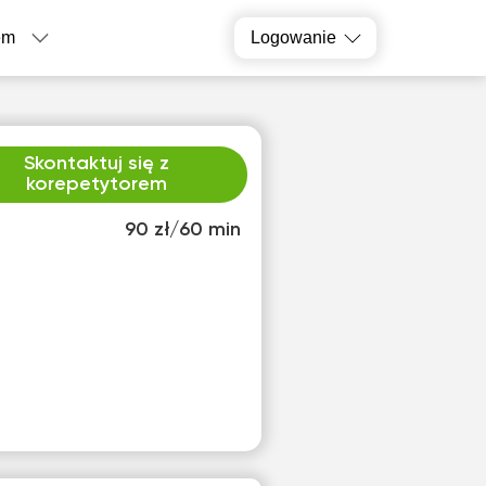
em
Logowanie
Skontaktuj się z
korepetytorem
90 zł/60 min
o
czw
2
13
ak
Brak
pnych
dostępnych
inów
terminów