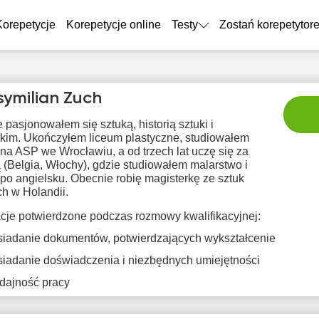
Korepetycje
Korepetycje online
Testy
Zostań korepetytor
ymilian Zuch
pasjonowałem się sztuką, historią sztuki i
skim. Ukończyłem liceum plastyczne, studiowałem
na ASP we Wrocławiu, a od trzech lat uczę się za
 (Belgia, Włochy), gdzie studiowałem malarstwo i
po angielsku. Obecnie robię magisterkę ze sztuk
h w Holandii.
sob
nie
pon
wto
śr
8
9
10
11
1
acje potwierdzone podczas rozmowy kwalifikacyjnej:
iadanie dokumentów, potwierdzających wykształcenie
Brak
Brak
Br
0:00
10:00
iadanie doświadczenia i niezbędnych umiejętności
dostępnych
dostępnych
dostę
terminów
terminów
term
0:30
10:30
dajność pracy
1:00
11:00