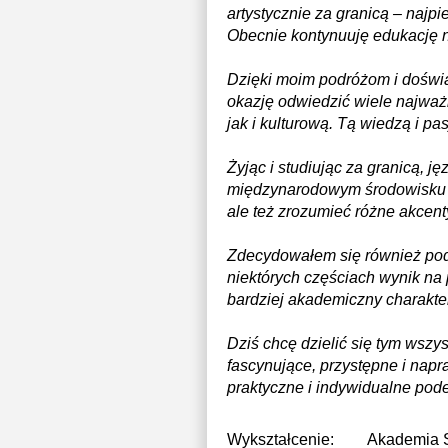
artystycznie za granicą – najp
Obecnie kontynuuję edukację na
Dzięki moim podróżom i doświa
okazję odwiedzić wiele najważ
jak i kulturową. Tą wiedzą i pa
Żyjąc i studiując za granicą, j
międzynarodowym środowisku po
ale też zrozumieć różne akcenty
Zdecydowałem się również pod
niektórych częściach wynik na
bardziej akademiczny charakter
Dziś chcę dzielić się tym wszys
fascynujące, przystępne i nap
praktyczne i indywidualne pode
Wykształcenie:
Akademia S