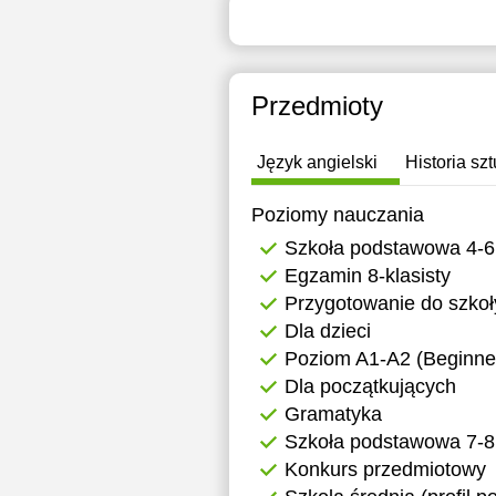
18:00
1
18:30
1
Przedmioty
19:00
1
19:30
1
Język angielski
Historia szt
20:00
1
Poziomy nauczania
20:30
1
Szkoła podstawowa 4-6
Egzamin 8-klasisty
21:00
1
Przygotowanie do szkoł
1
Dla dzieci
Poziom A1-A2 (Beginner
1
Dla początkujących
1
Gramatyka
Szkoła podstawowa 7-8
1
Konkurs przedmiotowy
1