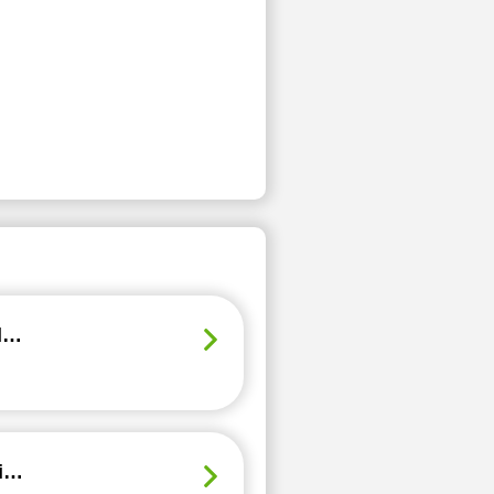
Historia sztuki z 5-letnim doświadczeniem! Miłe korepetycje z pasją od studenta MFA w Holandii!
Studjuję za granicą z certyfikatem Cambridge C1, prowadzę lekcje angielskiego w miłej atmosferze