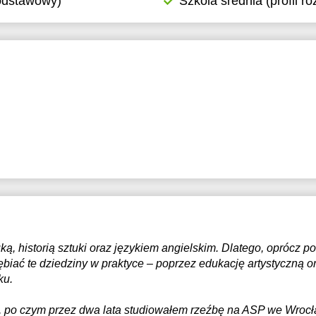
podstawowy)
Szkola średnia (profil r
7:30
17:30
8:00
18:00
8:30
18:30
9:00
19:00
9:30
19:30
0:00
20:00
0:30
20:30
1:00
21:00
, historią sztuki oraz językiem angielskim. Dlatego, oprócz po
biać te dziedziny w praktyce – poprzez edukację artystyczną 
ku.
 po czym przez dwa lata studiowałem rzeźbę na ASP we Wrocław