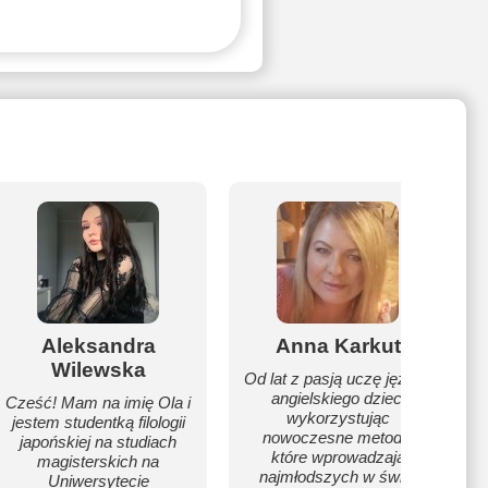
Aleksandra
Anna Karkut
Wilewska
Od lat z pasją uczę języka
angielskiego dzieci
Cześć! Mam na imię Ola i
wykorzystując
jestem studentką filologii
nowoczesne metody,
japońskiej na studiach
które wprowadzają
magisterskich na
najmłodszych w świat
Uniwersytecie