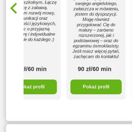
wczesnoszkolnym. Łączę
swojego angielskiego,
naukę z zabawą.
zwłaszcza w mówieniu,
Wspieram rozwój mowy,
jestem do dyspozycji.
komunikacji oraz
Mogę również
umiejętności językowych,
przygotować Cię do
dbając o przyjazną
matury – zarówno
atmosferę i indywidualne
rozszerzonej, jak i
podejście do każdego :)
podstawowej – oraz do
egzaminu ósmoklasisty.
Jeśli masz więcej pytań,
zachęcam do kontaktu!
90 zł/60 min
90 zł/60 min
Pokaż profil
Pokaż profil