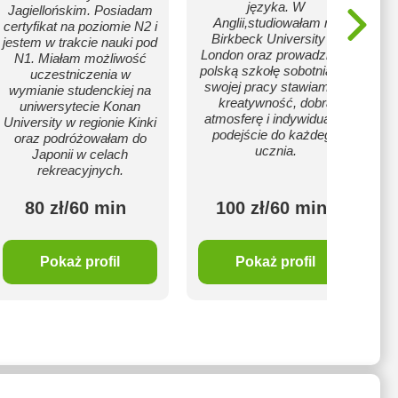
języka. W
Jagiellońskim. Posiadam
Anglii,studiowałam na
certyfikat na poziomie N2 i
Birkbeck University of
jestem w trakcie nauki pod
London oraz prowadziłam
N1. Miałam możliwość
polską szkołę sobotnią. W
uczestniczenia w
swojej pracy stawiam na
wymianie studenckiej na
kreatywność, dobrą
uniwersytecie Konan
atmosferę i indywidualne
University w regionie Kinki
podejście do każdego
oraz podróżowałam do
ucznia.
Japonii w celach
rekreacyjnych.
80 zł/60 min
100 zł/60 min
Pokaż profil
Pokaż profil