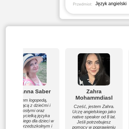
Język angielski
Przedmiot:
Zuzanna Saber
Zahra
Mohammdiasl
Jestem logopedą,
pracującą z dziećmi i
Cześć, jestem Zahra.
dorosłymi oraz
Uczę angielskiego jako
nauczycielką języka
native speaker od 8 lat.
angielskiego dla dzieci w
Jeśli potrzebujesz
wieku przedszkolnym i
pomocy w poprawieniu