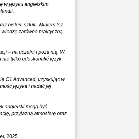
bę w języku angielskim.
landii.
 historii sztuki. Miałem też
ć wiedzę zarówno praktyczną,
cji – na uczelni i poza nią. W
ie tylko udoskonalić język,
mie C1 Advanced, uzyskując w
mość języka i nadać jej
zyk angielski mogą być
cję, przyjazną atmosferę oraz
ter, 2025