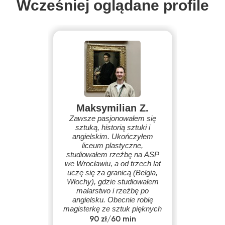
Wcześniej oglądane profile
Maksymilian Z.
Zawsze pasjonowałem się
sztuką, historią sztuki i
angielskim. Ukończyłem
liceum plastyczne,
studiowałem rzeźbę na ASP
we Wrocławiu, a od trzech lat
uczę się za granicą (Belgia,
Włochy), gdzie studiowałem
malarstwo i rzeźbę po
angielsku. Obecnie robię
magisterkę ze sztuk pięknych
w Holandii.
90 zł/60 min