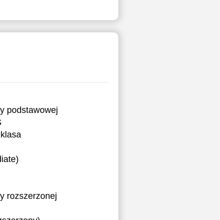
ry podstawowej
S
klasa
iate)
y rozszerzonej