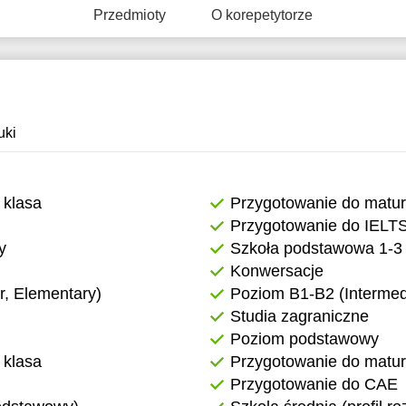
Przedmioty
O korepetytorze
1:30
11:30
2:00
12:00
2:30
12:30
3:00
13:00
uki
3:30
13:30
4:00
14:00
 klasa
Przygotowanie do matu
Przygotowanie do IELT
4:30
14:30
y
Szkoła podstawowa 1-3 
5:00
15:00
Konwersacje
, Elementary)
Poziom B1-B2 (Intermed
5:30
15:30
Studia zagraniczne
6:00
16:00
Poziom podstawowy
 klasa
Przygotowanie do matur
6:30
16:30
Przygotowanie do CAE
7:00
17:00