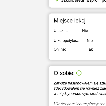
Szkola średnia (profil 
1
1
Miejsce lekcji
1
U ucznia:
Nie
1
U korepetytora:
Nie
1
Online:
Tak
2
2
2
O sobie:
Zawsze pasjonowałem się sztuką
zdecydowałem się również zgłę
w międzynarodowym środowis
Ukończyłem liceum plastyczne,