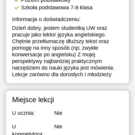
Poziom podstawowy
Szkoła podstawowa 7-8 klasa
17:30
Informacje o doświadczeniu:
18:00
Dzień dobry, jestem studentką UW oraz
18:30
pracuje jako lektor języka angielskiego.
Chętnie przetłumaczę dłuższy tekst oraz
19:00
pomogę na inny sposób (np; zwykłe
19:30
konwersacje po angielsku) Z mojej
perspektywy najbardziej praktycznym
20:00
narzędziem do nauki języka jest mówienie.
Lekcje zarówno dla dorosłych i młodzieży
20:30
21:00
Miejsce lekcji
U ucznia:
Nie
U
Nie
korepetytora: