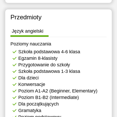
11:30
12:00
Przedmioty
12:30
Język angielski
13:00
Poziomy nauczania
13:30
Szkoła podstawowa 4-6 klasa
14:00
Egzamin 8-klasisty
Przygotowanie do szkoły
14:30
Szkoła podstawowa 1-3 klasa
15:00
Dla dzieci
Konwersacje
15:30
Poziom A1-A2 (Beginner, Elementary)
16:00
Poziom B1-B2 (Intermediate)
Dla początkujących
16:30
Gramatyka
17:00