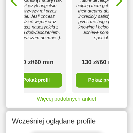
Amerykańską maturę i tak
future development or
od lat język angielski
helping them get the job of
towarzyszy mi przez
their dreams abroad. It's
życie. Jeśli chcesz
incredibly satisfying and
wiedzieć więcej oraz
gives me huge pleasure
szukasz nauczyciela z
knowing I helped people
pasją i doświadczeniem.
achieve something
To zapraszam do mnie :).
special.
100 zł/60 min
130 zł/60 min
Pokaż profil
Pokaż profil
Więcej podobnych ankiet
Wcześniej oglądane profile