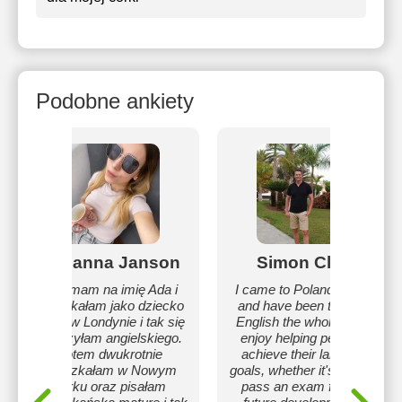
Podobne ankiety
Adrianna Janson
Simon Clare
Hej, mam na imię Ada i
I came to Poland in 1995
mieszkałam jako dziecko
and have been teaching
3 lata w Londynie i tak się
English the whole time. I
nauczyłam angielskiego.
enjoy helping people to
Potem dwukrotnie
achieve their language
mieszkałam w Nowym
goals, whether it's trying to
Yorku oraz pisałam
pass an exam for their