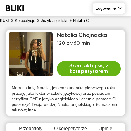
Logowanie
BUKI
Korepetycje
Język angielski
Natalia C.
Natalia Chojnacka
120 zł/60 min
Skontaktuj się z
korepetytorem
sob
nie
pon
wto
śro
czw
8
9
10
11
12
13
Mam na imię Natalia, jestem studentką pierwszego roku,
pracuję jako lektor w szkole językowej oraz posiadam
certyfikat CAE z języka angielskiego i chętnie pomogę Ci
Brak
Brak
Brak
Brak
20:30
10:00
poszerzyć Twoją wiedzę Nauka angielskiego; tłumaczenie
dostępnych
dostępnych
dostępnych
dostępnych
dos
tekstów; inne
terminów
terminów
terminów
terminów
te
21:00
10:30
11:00
Przedmioty
O korepetytorze
Opinie