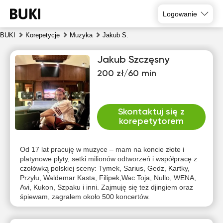
Logowanie
BUKI
Korepetycje
Muzyka
Jakub S.
Jakub Szczęsny
200 zł/60 min
Skontaktuj się z
korepetytorem
pią
sob
nie
pon
wto
śro
7
8
9
10
11
12
Od 17 lat pracuję w muzyce – mam na koncie złote i
platynowe płyty, setki milionów odtworzeń i współpracę z
czołówką polskiej sceny: Tymek, Sarius, Gedz, Kartky,
Brak
Brak
Brak
Br
17:30
12:00
12:00
Przyłu, Waldemar Kasta, Filipek,Wac Toja, Nullo, WENA,
dostępnych
dostępnych
dostępnych
dost
Avi, Kukon, Szpaku i inni. Zajmuję się też djingiem oraz
terminów
terminów
terminów
term
18:00
12:30
12:30
śpiewam, zagrałem około 500 koncertów.
18:30
13:00
13:00