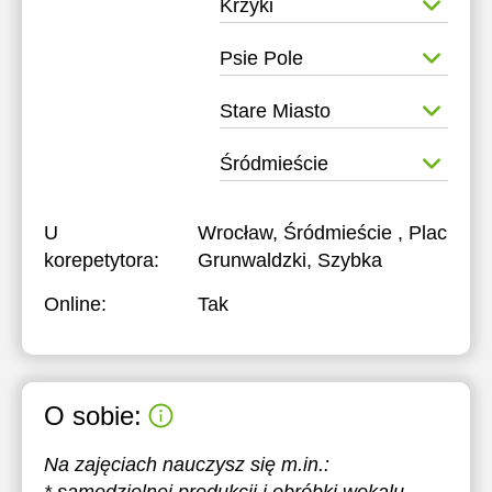
Krzyki
19:30
19:30
Psie Pole
20:00
20:00
Stare Miasto
20:30
20:30
21:00
21:00
Śródmieście
U
Wrocław, Śródmieście , Plac
korepetytora:
Grunwaldzki, Szybka
Online:
Tak
O sobie:
Na zajęciach nauczysz się m.in.: