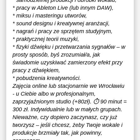
* samodzielnej produkcji i obróbki wokalu,
* pracy w Ableton Live (lub innym DAW),
* miksu i masteringu utworów,
* sound designu i kreatywnej aranżacji,
* nagrań i pracy ze sprzętem studyjnym,
* praktycznej teorii muzyki,
* fizyki dźwięku i przetwarzania sygnałów – w
prosty sposób, byś zrozumiał/a, jak
świadomie uzyskiwać zamierzony efekt przy
pracy z dźwiękiem,
* pobudzenia kreatywności.
Zajęcia online lub stacjonarnie we Wrocławiu
- u Ciebie albo w profesjonalnym,
zaprzyjaźnionym studio (+80zł). ⏱ 90 minut =
300 zł. Indywidualnie lub w małych grupach.
Nieważne, czy dopiero zaczynasz, czy już
tworzysz – jeśli chcesz, żeby Twoje wokale i
produkcje brzmiały tak, jak powinny,