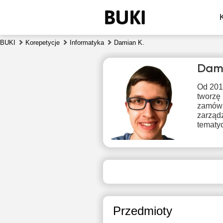
BUKI
Korepetycje
Informatyka
Damian K.
Dami
Od 201
tworzę 
zamówie
zarządz
tematy
nie
9
Brak
B
dostępnych
dos
terminów
ter
Przedmioty