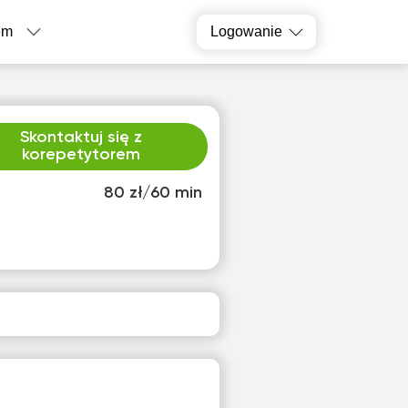
em
Logowanie
Skontaktuj się z
korepetytorem
80 zł/60 min
ą
sob
4
15
ak
Brak
pnych
dostępnych
inów
terminów