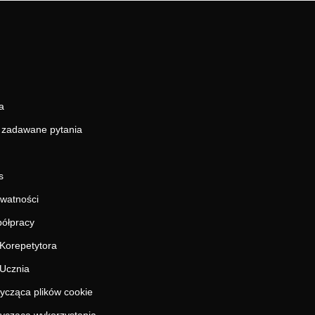
a
j zadawane pytania
s
ywatności
ółpracy
Korepetytora
Ucznia
tycząca plików cookie