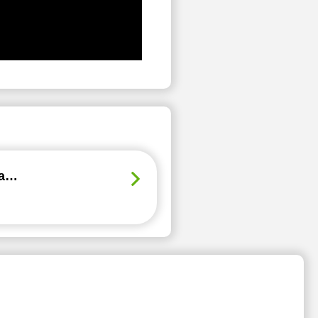
Udzielam korepetycji z informatyki oraz pomagam w przygotowaniu do egzaminu INF.02 oraz INF.03.