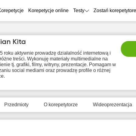
Korepetycje
Korepetycje online
Testy
Zostań korepetytor
an Kita
5 roku aktywnie prowadzę działalność internetową i
różne treści. Wykonuję materiały multimedialne na
nie tj. grafiki, filmy, witryny, prezentacje. Pomagam w
aniu social mediami oraz prowadzę profile o różnej
ce.
pon
wto
śro
czw
pi
10
11
12
13
1
Przedmioty
O korepetytorze
Wideoprezentacja
rak
Brak
Brak
Brak
Br
tępnych
dostępnych
dostępnych
dostępnych
dostę
minów
terminów
terminów
terminów
term