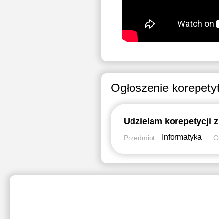
Ogłoszenie korepety
Informatyka
Przedmiot:
C