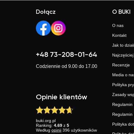
Dołącz
O BUKI
O nas
Kontakt
Jak to dział
+48 73-208-01-64
Najczęście
Recenzje
Codziennie od 9.00 do 17.00
Media o na
Polityka pr
Zasady wsp
Opinie klientów
Regulamin 
Regulamin 
buki.org.pl
Polityka do
Ranking:
4.69
z
5
Według
opinii
396
użytkowników