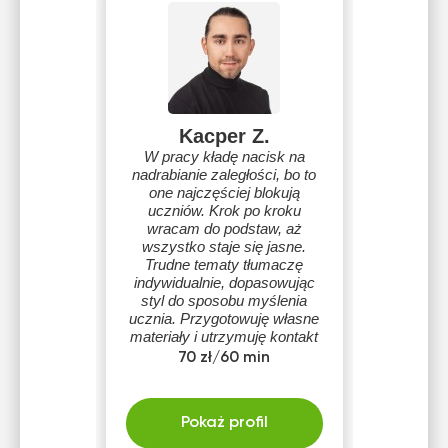
Kacper Z.
W pracy kładę nacisk na
nadrabianie zaległości, bo to
one najczęściej blokują
uczniów. Krok po kroku
wracam do podstaw, aż
wszystko staje się jasne.
Trudne tematy tłumaczę
indywidualnie, dopasowując
styl do sposobu myślenia
ucznia. Przygotowuję własne
materiały i utrzymuję kontakt
także poza zajęciami, by
70 zł/60 min
nauka była spokojna i
uporządkowana.
Pokaż profil