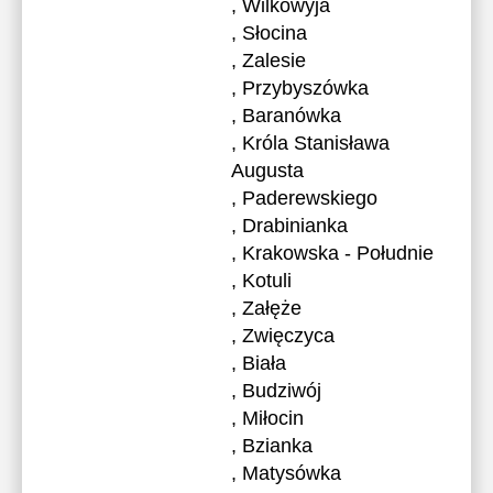
, Wilkowyja
, Słocina
, Zalesie
, Przybyszówka
, Baranówka
, Króla Stanisława
Augusta
, Paderewskiego
, Drabinianka
, Krakowska - Południe
, Kotuli
, Załęże
, Zwięczyca
, Biała
, Budziwój
, Miłocin
, Bzianka
, Matysówka