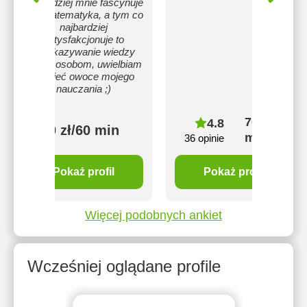
najbardziej mnie fascynuje
jest matematyka, a tym co
najbardziej
satysfakcjonuje to
przekazywanie wiedzy
innym osobom, uwielbiam
widzieć owoce mojego
nauczania ;)
70 zł/60
4.8
50 zł/60 min
min
36 opinie
Pokaż profil
Pokaż profil
Więcej podobnych ankiet
Wcześniej oglądane profile