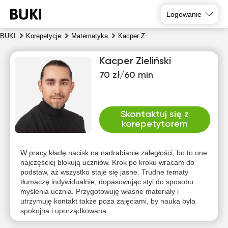
Logowanie
BUKI
Korepetycje
Matematyka
Kacper Z.
Kacper Zieliński
70 zł/60 min
Skontaktuj się z
korepetytorem
czw
pią
sob
nie
pon
wto
6
7
8
9
10
11
W pracy kładę nacisk na nadrabianie zaległości, bo to one
najczęściej blokują uczniów. Krok po kroku wracam do
podstaw, aż wszystko staje się jasne. Trudne tematy
Brak
Brak
Brak
Brak
Brak
Brak
tłumaczę indywidualnie, dopasowując styl do sposobu
dostępnych
dostępnych
dostępnych
dostępnych
dostępnych
dostępny
myślenia ucznia. Przygotowuję własne materiały i
terminów
terminów
terminów
terminów
terminów
terminów
utrzymuję kontakt także poza zajęciami, by nauka była
spokojna i uporządkowana.