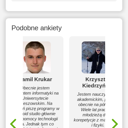
Podobne ankiety
Kamil Krukar
Krzysztof
Kiedrzyński
Obecnie jestem
studentem informatyki na
Jestem nauczycielem
Uniwersytecie
akademickim, pracuję
Rzeszowskim. Na
obecnie na półetacie.
codzień piszę programy w
Wiele lat pracuję z
android studio głównie
młodzieżą dając
przy pomocy technologii
korepetycje z matematyki
java. Jednak tym co
i fizyki.