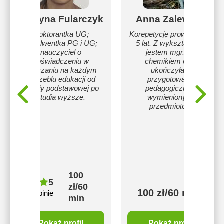
Martyna Fularczyk
Anna Zalewska
Doktorantka UG;
Korepetycję prowadzę od
absolwentka PG i UG;
5 lat. Z wykształcenia
nauczyciel o
jestem mgr. inż
doświadczeniu w
chemikiem oraz
nauczaniu na każdym
ukończyłam
szczeblu edukacji od
przygotowanie
szkoły podstawowej po
pedagogiczne z
studia wyższe.
wymienionych
przedmiotów.
100
5
zł/60
100 zł/60 min
1 opinie
min
Pokaż profil
Pokaż profil