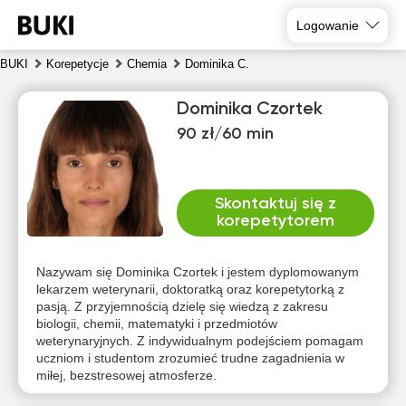
Logowanie
BUKI
Korepetycje
Chemia
Dominika C.
Dominika Czortek
90 zł/60 min
Skontaktuj się z
korepetytorem
czw
pią
sob
nie
pon
wto
6
7
8
9
10
11
Nazywam się Dominika Czortek i jestem dyplomowanym
lekarzem weterynarii, doktoratką oraz korepetytorką z
pasją. Z przyjemnością dzielę się wiedzą z zakresu
Brak
Brak
Brak
Brak
Brak
Brak
biologii, chemii, matematyki i przedmiotów
dostępnych
dostępnych
dostępnych
dostępnych
dostępnych
dostępny
weterynaryjnych. Z indywidualnym podejściem pomagam
terminów
terminów
terminów
terminów
terminów
terminów
uczniom i studentom zrozumieć trudne zagadnienia w
miłej, bezstresowej atmosferze.