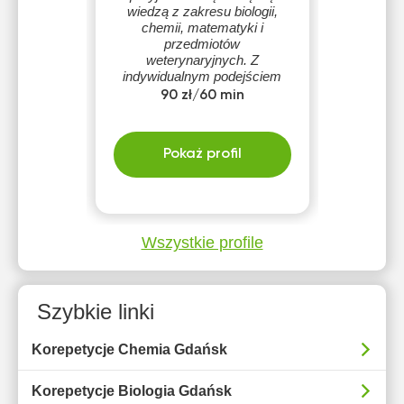
wiedzą z zakresu biologii,
chemii, matematyki i
przedmiotów
weterynaryjnych. Z
indywidualnym podejściem
pomagam uczniom i
90 zł/60 min
studentom zrozumieć trudne
zagadnienia w miłej,
bezstresowej atmosferze.
Pokaż profil
Wszystkie profile
Szybkie linki
Korepetycje Chemia Gdańsk
Korepetycje Biologia Gdańsk