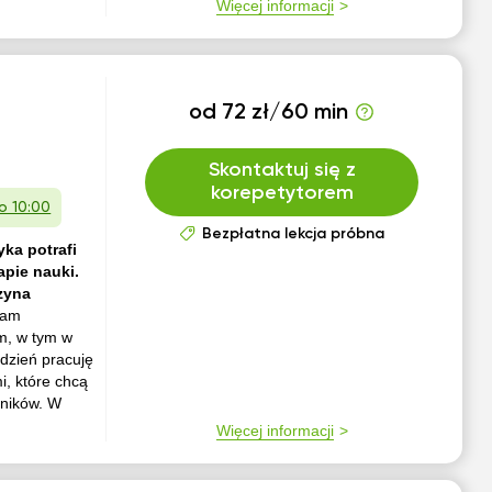
Więcej informacji
od 72 zł/60 min
Skontaktuj się z
korepetytorem
 o 10:00
Bezpłatna lekcja próbna
ka potrafi
apie nauki.
zyna
dam
um, w tym w
dzień pracuję
, które chcą
yników. W
Więcej informacji