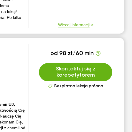
blemu
na lekcji!
ia. Po kilku
Więcej informacji
od 98 zł/60 min
Skontaktuj się z
korepetytorem
Bezpłatna lekcja próbna
mii UJ,
atwością Cię
Nauczę Cię
rzekonam Cię,
ji z chemii od