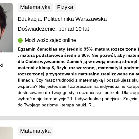
Matematyka
Fizyka
Edukacja:
Politechnika Warszawska
Doświadczenie:
ponad 10 lat
Możliwość zajęć online
Egzamin ósmoklasisty średnio 95%, matura rozszerzona 
, matura podstawowa średnio 80% Nie pozwól, aby mate
dla Ciebie wyzwaniem. Zamień ją w swoją mocną stronę!
ki
materiał z klasy 8, fizyki rozszerzonej, matematyki podst
rozszerzonej przygotowanie maturalne zrealizowane na a
filmach.
Czy masz trudności z matematyką i poszukujesz sk
wsparcia? Nie jesteś sam! Zapraszam na indywidualne korepe
dostosowane do Twojego stylu uczenia się i potrzeb. Dlaczeg
wybrać moje korepetycje? 1. Indywidualne podejście: Zajęci
do Twojego poziomu i tempa nauki. R...
Matematyka