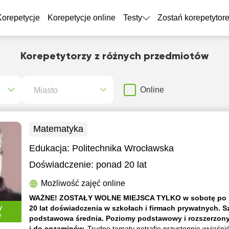
Korepetycje
Korepetycje online
Testy
Zostań korepetytor
Korepetytorzy z różnych przedmiotów
Miasto
Online
Matematyka
Edukacja:
Politechnika Wrocławska
Doświadczenie:
ponad 20 lat
Możliwość zajęć online
WAŻNE! ZOSTAŁY WOLNE MIEJSCA TYLKO w sobotę po 13
y
20 lat doświadczenia w szkołach i firmach prywatnych. S
r
podstawowa średnia. Poziomy podstawowy i rozszerzony
i do egzaminów.
Trudne tematy potrafię przystępnie wyjaśni