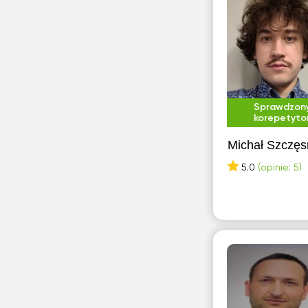
Błonie
F
Bochnia
Filozofia
Bolesławiec
Finanse
Brusy
Fizjologia
Sprawdzon
Brwinów
korepetyto
Fizyka cząsteczkowa
Brzeg
Fotografia
Michał Szczęs
Bytom
5.0
(opinie: 5)
G
C
Genetyka
Chełm
Geografia
Chojnice
Geometria analityczna
Chorzów
Geometria wykreślna
Chrzanów
Gra na akordeonie
Ciechanów