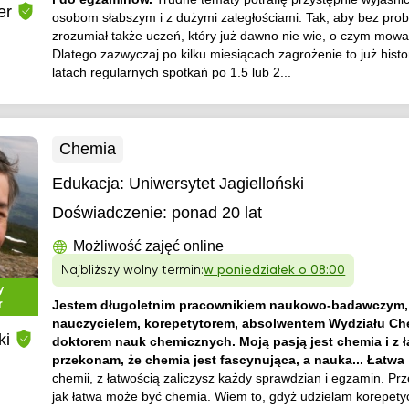
er
osobom słabszym i z dużymi zaległościami. Tak, aby bez pro
zrozumiał także uczeń, który już dawno nie wie, o czym mowa 
)
Dlatego zazwyczaj po kilku miesiącach zagrożenie to już histor
latach regularnych spotkań po 1.5 lub 2...
Chemia
Edukacja:
Uniwersytet Jagielloński
Doświadczenie:
ponad 20 lat
Możliwość zajęć online
Najbliższy wolny termin:
w poniedziałek o 08:00
y
r
Jestem długoletnim pracownikiem naukowo-badawczym,
nauczycielem, korepetytorem, absolwentem Wydziału Che
ki
doktorem nauk chemicznych. Moją pasją jest chemia i z ł
przekonam, że chemia jest fascynująca, a nauka... Łatwa
chemii, z łatwością zaliczysz każdy sprawdzian i egzamin. P
jak łatwa może być chemia. Wiem to, gdyż udzielam korepetyc