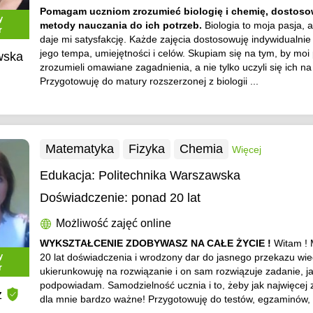
Pomagam uczniom zrozumieć biologię i chemię, dostoso
y
metody nauczania do ich potrzeb.
Biologia to moja pasja, 
r
daje mi satysfakcję. Każde zajęcia dostosowuję indywidualnie
jego tempa, umiejętności i celów. Skupiam się na tym, by moi
wska
zrozumieli omawiane zagadnienia, a nie tylko uczyli się ich n
Przygotowuję do matury rozszerzonej z biologii ...
Matematyka
Fizyka
Chemia
Więcej
Edukacja:
Politechnika Warszawska
Doświadczenie:
ponad 20 lat
Możliwość zajęć online
WYKSZTAŁCENIE ZDOBYWASZ NA CAŁE ŻYCIE !
Witam !
y
20 lat doświadczenia i wrodzony dar do jasnego przekazu wie
r
ukierunkowuję na rozwiązanie i on sam rozwiązuje zadanie, ja
podpowiadam. Samodzielność ucznia i to, żeby jak najwięcej z
ż
dla mnie bardzo ważne! Przygotowuję do testów, egzaminów, m