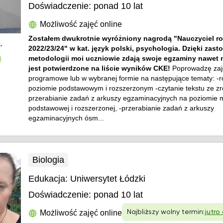
Doświadczenie:
ponad 10 lat
Możliwość zajęć online
Zostałem dwukrotnie wyróżniony nagrodą "Nauczyciel r
.
2022/23/24" w kat. język polski, psychologia. Dzięki zas
metodologii moi uczniowie zdają swoje egzaminy nawet 
)
jest potwierdzone na liście wyników CKE!
Poprowadzę zaj
programowe lub w wybranej formie na następujące tematy: -
poziomie podstawowym i rozszerzonym -czytanie tekstu ze z
przerabianie zadań z arkuszy egzaminacyjnych na poziomie 
podstawowej i rozszerzonej, -przerabianie zadań z arkuszy
egzaminacyjnych ósm...
Biologia
Edukacja:
Uniwersytet Łódzki
Doświadczenie:
ponad 10 lat
Możliwość zajęć online
Najbliższy wolny termin:
jutro