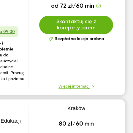
od 72 zł/60 min
Skontaktuj się z
korepetytorem
 o 09:00
Bezpłatna lekcja próbna
 i
oletnie
ę do
nauczyciel
idualne.
emii. Pracuję
eku i poziomu
Więcej informacji
Kraków
 Edukacji
80 zł/60 min