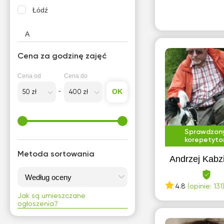
Biologia
Łódź
Biznes
A
Botanika
Aleksandrów Kujawski
Cena za godzinę zajęć
C
Aleksandrów Łódzki
Choreografia i tańce
Cena od
Cena do
Andrychów
OK
D
Augustów
Design ubrania
B
Sprawdzon
E
Będzin
korepetyto
Metoda sortowania
Ekologia
Biała Podlaska
Andrzej Kabz
Ekonometria
Białystok
4.8
(opinie: 131
Ekonomia
Bielsko-Biała
Jak są umieszczane
ogłoszenia?
Elektrodynamika
Biłgoraj
Elektrotechnika
Biskupiec