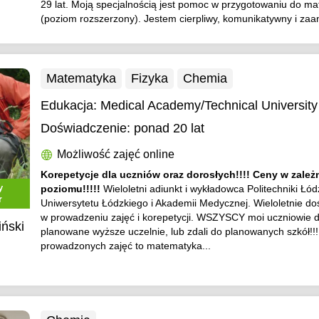
29 lat. Moją specjalnością jest pomoc w przygotowaniu do ma
(poziom rozszerzony). Jestem cierpliwy, komunikatywny i zaa
Matematyka
Fizyka
Chemia
Edukacja:
Medical Academy/Technical University
Doświadczenie:
ponad 20 lat
Możliwość zajęć online
Korepetycje dla uczniów oraz dorosłych!!!! Ceny w zależ
y
poziomu!!!!!
Wieloletni adiunkt i wykładowca Politechniki Łódz
r
Uniwersytetu Łódzkiego i Akademii Medycznej. Wieloletnie d
w prowadzeniu zajęć i korepetycji. WSZYSCY moi uczniowie do
iński
planowane wyższe uczelnie, lub zdali do planowanych szkół!!!
prowadzonych zajęć to matematyka...
)