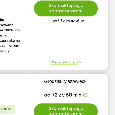
Skontaktuj się z
korepetytorem
oku
jest to bezpłatne
tosowanej
na 100%, co
ęcia
rozprawka na
rozumieniem -
matury
Więcej informacji
Grodzisk Mazowiecki
od 72 zł/60 min
Skontaktuj się z
 o 08:00
korepetytorem