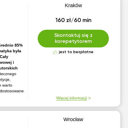
Kraków
160 zł/60 min
Skontaktuj się z
korepetytorem
średnio 85%
matyka była
jest to bezpłatne
 Cały
awowej i
utorskich
utecznego
tycje,
o warto
a dostosowane
Więcej informacji
Wrocław