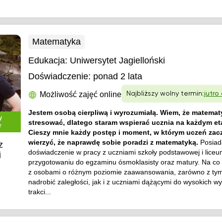
Matematyka
Edukacja:
Uniwersytet Jagielloński
Doświadczenie:
ponad 2 lata
Możliwość zajęć online
Najbliższy wolny termin:
jutro
Jestem osobą cierpliwą i wyrozumiałą. Wiem, że matematy
y
stresować, dlatego staram wspierać ucznia na każdym et
r
Cieszy mnie każdy postęp i moment, w którym uczeń zac
wierzyć, że naprawdę sobie poradzi z matematyką.
Posia
z
doświadczenie w pracy z uczniami szkoły podstawowej i lice
i
przygotowaniu do egzaminu ósmoklasisty oraz matury. Na co 
z osobami o różnym poziomie zaawansowania, zarówno z tymi
nadrobić zaległości, jak i z uczniami dążącymi do wysokich w
trakci...