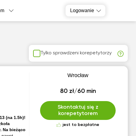
em
Logowanie
Tylko sprawdzeni korepetytorzy
Wrocław
80 zł/60 min
Skontaktuj się z
korepetytorem
 (na 1.5h)!
zkoła
jest to bezpłatne
. Na bieżąco
ć nawet