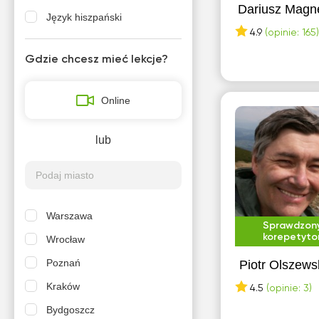
Dariusz Magn
Język hiszpański
4.9
(opinie: 165
A
Gdzie chcesz mieć lekcje?
Aktorstwo
Alfabetyzacja cyfrowa
Online
Algebra liniowa
lub
Analiza matematyczna
Anatomia
Architektura
Astronomia
Warszawa
Sprawdzon
korepetyto
Audyt
Wrocław
Poznań
Piotr Olszews
B
Kraków
4.5
(opinie: 3)
Biochemia
Bydgoszcz