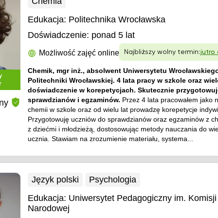
Chemia
Edukacja:
Politechnika Wrocławska
Doświadczenie:
ponad 5 lat
Możliwość zajęć online
Najbliższy wolny termin:
jutro
Chemik, mgr inż., absolwent Uniwersytetu Wrocławskiego
y
Politechniki Wrocławskiej. 4 lata pracy w szkole oraz wiel
r
doświadczenie w korepetycjach. Skutecznie przygotowuj
sprawdzianów i egzaminów.
Przez 4 lata pracowałem jako 
ny
chemii w szkole oraz od wielu lat prowadzę korepetycje indyw
Przygotowuję uczniów do sprawdzianów oraz egzaminów z ch
z dziećmi i młodzieżą, dostosowując metody nauczania do wi
ucznia. Stawiam na zrozumienie materiału, systema...
Język polski
Psychologia
Edukacja:
Uniwersytet Pedagogiczny im. Komisji
Narodowej