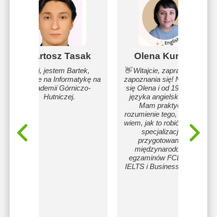
Bartosz Tasak
Olena Kurilets
Hej, jestem Bartek,
👋 Witajcie, zapraszam do
studiuje na Informatykę na
zapoznania się! Nazywam
Akademii Górniczo-
się Olena i od 19 lat uczę
Hutniczej.
języka angielskiego. 📍
Mam praktyczne
rozumienie tego, co uczę i
wiem, jak to robić. 👉Moja
specjalizacja to
przygotowanie do
międzynarodowych
egzaminów FCE, CAE,
IELTS i Business English.