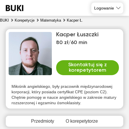
Logowanie
BUKI
Korepetycje
Matematyka
Kacper Ł.
Kacper Łuszczki
80 zł/60 min
Skontaktuj się z
korepetytorem
pią
sob
nie
pon
wto
śro
7
8
9
10
11
12
Miłośnik angielskiego, były pracownik międzynarodowej
korporacji, który posiada certyfikat CPE (poziom C2).
Chętnie pomogę w nauce angielskiego w zakresie matury
Brak
Brak
Brak
Brak
Brak
Brak
rozszerzonej i egzaminu ósmoklasisty.
dostępnych
dostępnych
dostępnych
dostępnych
dostępnych
dostępny
terminów
terminów
terminów
terminów
terminów
terminów
Przedmioty
O korepetytorze