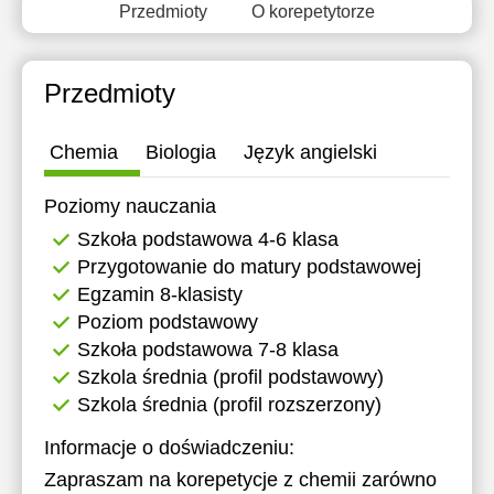
Przedmioty
O korepetytorze
11:30
11:30
12:00
12:00
Przedmioty
12:30
12:30
13:00
13:00
Chemia
Biologia
Język angielski
13:30
13:30
Poziomy nauczania
14:00
14:00
Szkoła podstawowa 4-6 klasa
Przygotowanie do matury podstawowej
14:30
14:30
Egzamin 8-klasisty
15:00
15:00
Poziom podstawowy
Szkoła podstawowa 7-8 klasa
15:30
15:30
Szkola średnia (profil podstawowy)
16:00
16:00
Szkola średnia (profil rozszerzony)
16:30
16:30
Informacje o doświadczeniu:
Zapraszam na korepetycje z chemii zarówno
17:00
17:00