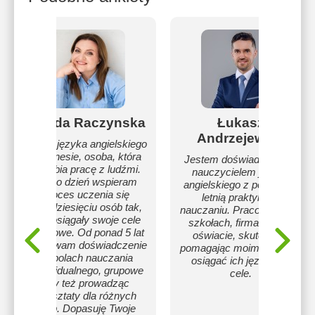
Wanda Raczynska
Łukasz
Andrzejewski
Trener języka angielskiego
w biznesie, osoba, która
Jestem doświadczonym
uwielbia pracę z ludźmi.
nauczycielem języka
Na co dzień wspieram
angielskiego z ponad 20-
proces uczenia się
letnią praktyką w
kilkudziesięciu osób tak,
nauczaniu. Pracowałem w
aby osiągały swoje cele
szkołach, firmach oraz
językowe. Od ponad 5 lat
oświacie, skutecznie
zdobywam doświadczenie
pomagając moim uczniom
na polach nauczania
osiągać ich językowe
indywidualnego, grupowe
cele.
czy też prowadząc
warsztaty dla różnych
grup. Dopasuję Twoje