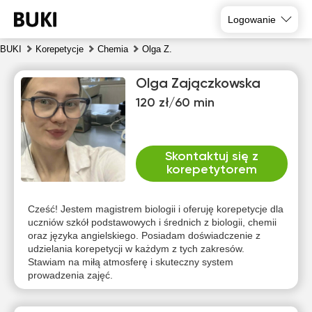
Logowanie
BUKI
Korepetycje
Chemia
Olga Z.
Olga Zajączkowska
120 zł/60 min
Skontaktuj się z
korepetytorem
pią
sob
nie
pon
wto
śro
7
8
9
10
11
12
Cześć! Jestem magistrem biologii i oferuję korepetycje dla
uczniów szkół podstawowych i średnich z biologii, chemii
oraz języka angielskiego. Posiadam doświadczenie z
Brak
Brak
Brak
Brak
10:00
10:00
udzielania korepetycji w każdym z tych zakresów.
dostępnych
dostępnych
dostępnych
dostępnych
dos
Stawiam na miłą atmosferę i skuteczny system
terminów
terminów
terminów
terminów
te
10:30
10:30
prowadzenia zajęć.
11:00
11:00