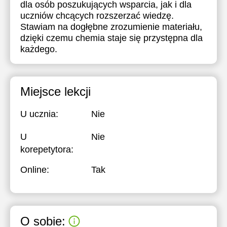
dla osób poszukujących wsparcia, jak i dla
17:30
17:30
uczniów chcących rozszerzać wiedzę.
Stawiam na dogłębne zrozumienie materiału,
18:00
18:00
dzięki czemu chemia staje się przystępna dla
każdego.
18:30
18:30
19:00
19:00
Miejsce lekcji
19:30
19:30
20:00
20:00
U ucznia:
Nie
20:30
20:30
U
Nie
21:00
21:00
korepetytora:
Online:
Tak
O sobie: