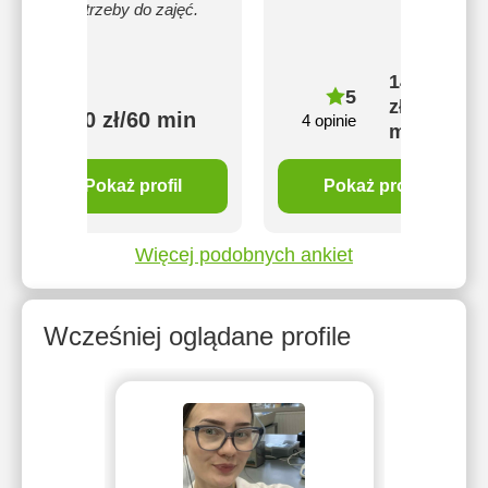
potrzeby do zajęć.
140
5
zł/60
120 zł/60 min
4 opinie
min
Pokaż profil
Pokaż profil
Więcej podobnych ankiet
Wcześniej oglądane profile