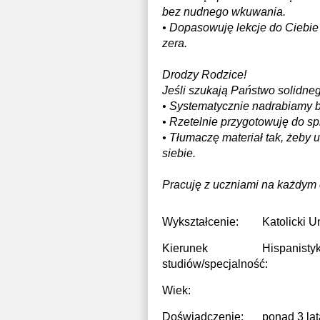
bez nudnego wkuwania.
• Dopasowuję lekcje do Ciebie 
zera.
Drodzy Rodzice!
Jeśli szukają Państwo solidne
• Systematycznie nadrabiamy 
• Rzetelnie przygotowuję do s
• Tłumaczę materiał tak, żeby
siebie.
Pracuję z uczniami na każdym
Wykształcenie:
Katolicki U
Kierunek
Hispanistyk
studiów/specjalność:
Wiek:
Doświadczenie:
ponad 3 lat