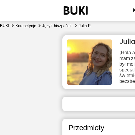
BUKI
Korepetycje
Język hiszpański
Julia P.
Juli
¡Hola a
mam za 
był mo
specjal
świetni
bezstre
pią
7
Brak
B
dostępnych
dos
terminów
ter
Przedmioty