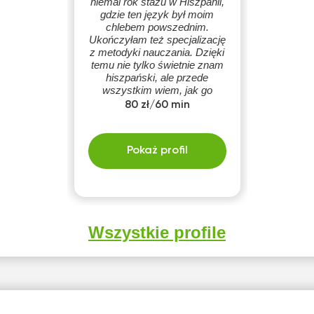
niemal rok stażu w Hiszpanii,
gdzie ten język był moim
chlebem powszednim.
Ukończyłam też specjalizację
z metodyki nauczania. Dzięki
temu nie tylko świetnie znam
hiszpański, ale przede
wszystkim wiem, jak go
bezstresowo uczyć :)
80 zł/60 min
Pokaż profil
Wszystkie profile