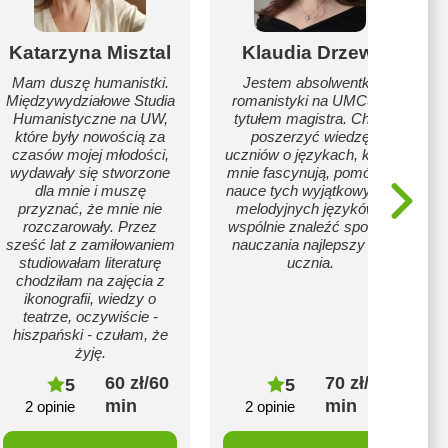
Katarzyna Misztal
Klaudia Drzewi
Mam duszę humanistki.
Jestem absolwentką
Międzywydziałowe Studia
romanistyki na UMCS z
Humanistyczne na UW,
tytułem magistra. Chcę
które były nowością za
poszerzyć wiedzę
czasów mojej młodości,
uczniów o językach, które
wydawały się stworzone
mnie fascynują, pomóc w
dla mnie i muszę
nauce tych wyjątkowych i
przyznać, że mnie nie
melodyjnych języków i
rozczarowały. Przez
wspólnie znaleźć sposób
sześć lat z zamiłowaniem
nauczania najlepszy dla
studiowałam literaturę
ucznia.
chodziłam na zajęcia z
ikonografii, wiedzy o
teatrze, oczywiście -
hiszpański - czułam, że
żyję.
60 zł/60
70 zł/60
5
5
min
min
2 opinie
2 opinie