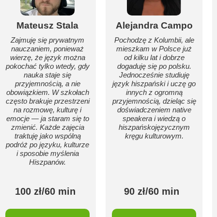
Mateusz Stala
Alejandra Campo
Zajmuję się prywatnym
Pochodzę z Kolumbii, ale
nauczaniem, ponieważ
mieszkam w Polsce już
wierzę, że język można
od kilku lat i dobrze
pokochać tylko wtedy, gdy
dogaduję się po polsku.
nauka staje się
Jednocześnie studiuję
przyjemnością, a nie
język hiszpański i uczę go
obowiązkiem. W szkołach
innych z ogromną
często brakuje przestrzeni
przyjemnością, dzieląc się
na rozmowę, kulturę i
doświadczeniem native
emocje — ja staram się to
speakera i wiedzą o
zmienić. Każde zajęcia
hiszpańskojęzycznym
traktuję jako wspólną
kręgu kulturowym.
podróż po języku, kulturze
i sposobie myślenia
Hiszpanów.
100 zł/60 min
90 zł/60 min