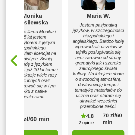
Monika
Maria W.
Wasilewska
Jestem pasjonatką
języków, w szczególności
Hola! Me llamo Monika i
hiszpańskiego i
od 5 lat jestem
angielskiego. Bardzo lubię
korepetytorem z języka
wprowadzać uczniów w
hiszpańskiego.
tajniki posługiwania się
Ukończyłam licencjat na
nimi zarówno od strony
Hispanistyce. Swoją
gramatyki jak i szeroko
przygodę z językiem
zakrojonego świata
zaczęłam już 10 lat temu i
kultury. Na lekcjach dbam
miałam okazje wiele razy
o swobodną atmosferę,
uczyć innych oraz
dostosowuję tempo i
komunikować się w tym
tematykę materiałów do
języku z native
ucznia oraz staram się
speakerami.
utrwalać wcześniej
przerobione treści.
70 zł/60
4.8
100 zł/60 min
min
2 opinie