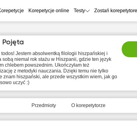
Korepetycje
Korepetycje online
Testy
Zostań korepetytor
a Pojęta
 todos! Jestem absolwentką filologii hiszpańskiej i
sobą niemal rok stażu w Hiszpanii, gdzie ten język
im chlebem powszednim. Ukończyłam też
izację z metodyki nauczania. Dzięki temu nie tylko
e znam hiszpański, ale przede wszystkim wiem, jak go
sowo uczyć :)
sob
nie
pon
wto
śr
8
9
10
11
1
Przedmioty
O korepetytorze
rak
Brak
Brak
Brak
Br
tępnych
dostępnych
dostępnych
dostępnych
dostę
minów
terminów
terminów
terminów
term