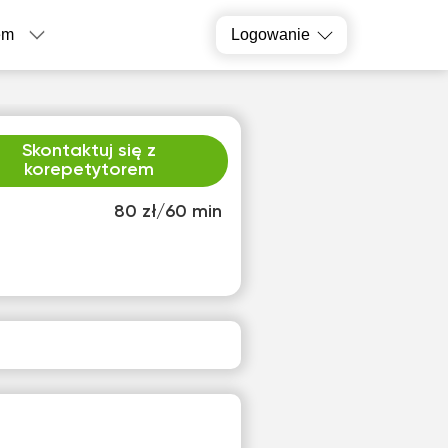
em
Logowanie
Skontaktuj się z
korepetytorem
80 zł/60 min
o
czw
2
13
ak
Brak
pnych
dostępnych
inów
terminów