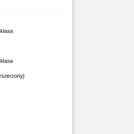
klasa
E
klasa
ozszerzony)