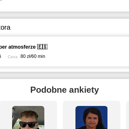
tora
per atmosferze 🇪🇸
i
80 zł/60 min
Cena
Podobne ankiety