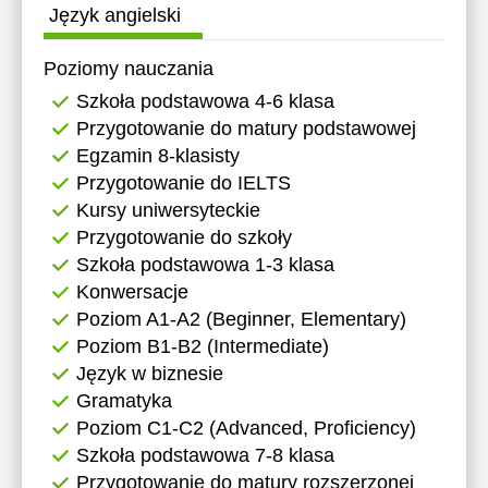
Język angielski
11:30
11:30
12:00
12:00
Poziomy nauczania
Szkoła podstawowa 4-6 klasa
12:30
12:30
Przygotowanie do matury podstawowej
13:00
13:00
Egzamin 8-klasisty
Przygotowanie do IELTS
13:30
13:30
Kursy uniwersyteckie
14:00
14:00
Przygotowanie do szkoły
Szkoła podstawowa 1-3 klasa
14:30
14:30
Konwersacje
15:00
15:00
Poziom A1-A2 (Beginner, Elementary)
Poziom B1-B2 (Intermediate)
15:30
15:30
Język w biznesie
16:00
16:00
Gramatyka
Poziom C1-C2 (Advanced, Proficiency)
16:30
16:30
Szkoła podstawowa 7-8 klasa
17:00
17:00
Przygotowanie do matury rozszerzonej