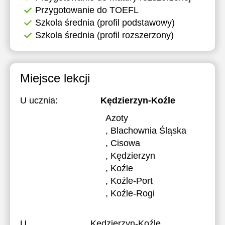
Przygotowanie do TOEFL
17:30
17:30
Szkola średnia (profil podstawowy)
18:00
18:00
Szkola średnia (profil rozszerzony)
18:30
18:30
19:00
19:00
Miejsce lekcji
19:30
19:30
U ucznia:
Kędzierzyn-Koźle
20:00
20:00
Azoty
, Blachownia Śląska
, Cisowa
, Kędzierzyn
, Koźle
, Koźle-Port
, Koźle-Rogi
U
Kędzierzyn-Koźle,