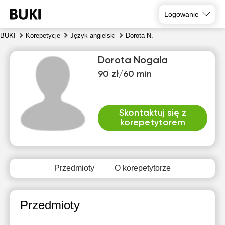
Logowanie
BUKI
Korepetycje
Język angielski
Dorota N.
Dorota Nogala
90 zł/60 min
Skontaktuj się z
korepetytorem
czw
pią
sob
nie
pon
wto
6
7
8
9
10
11
Przedmioty
O korepetytorze
Brak
Brak
Brak
Brak
10:00
10:00
dostępnych
dostępnych
dostępnych
dostępnych
dos
terminów
terminów
terminów
terminów
te
10:30
10:30
Przedmioty
11:00
11:00