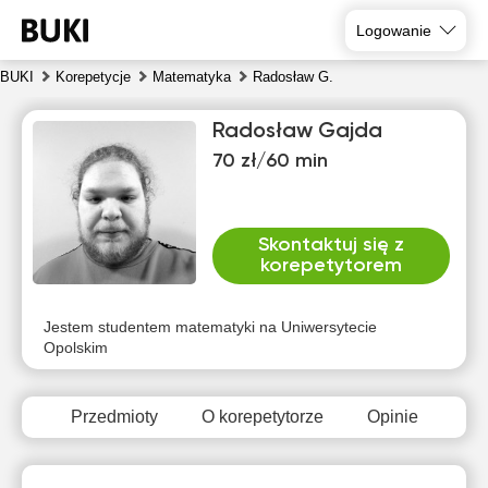
Logowanie
BUKI
Korepetycje
Matematyka
Radosław G.
Radosław Gajda
70 zł/60 min
Skontaktuj się z
korepetytorem
sob
nie
pon
wto
śro
czw
8
9
10
11
12
13
Jestem studentem matematyki na Uniwersytecie
Opolskim
Brak
Brak
Brak
Brak
Brak
Brak
dostępnych
dostępnych
dostępnych
dostępnych
dostępnych
dostępny
terminów
terminów
terminów
terminów
terminów
terminów
Przedmioty
O korepetytorze
Opinie