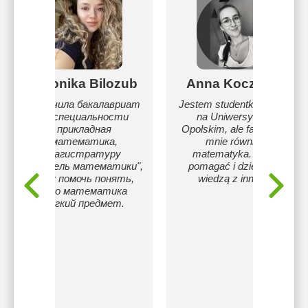
Veronika Bilozub
Anna Koczergo
Окончила бакалавриат
Jestem studentką biologii
по специальности
na Uniwersytecie
прикладная
Opolskim, ale fascynuje
математика,
mnie również
магистратуру
matematyka. Chcę
"учитель математики",
pomagać i dzielić się
хочу помочь понять,
wiedzą z innymi.
что математика
легкий предмет.