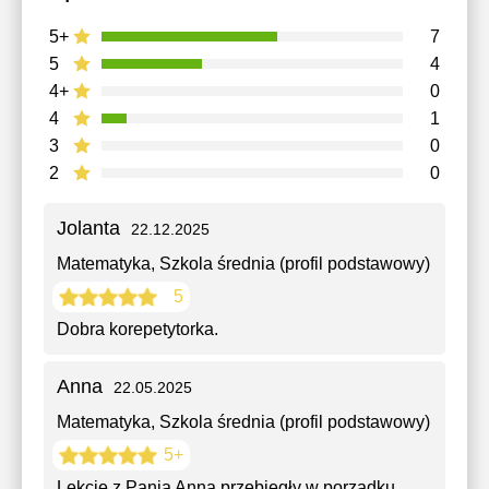
5+
7
5
4
4+
0
4
1
3
0
2
0
Jolanta
22.12.2025
Matematyka
, Szkola średnia (profil podstawowy)
5
Dobra korepetytorka.
Anna
22.05.2025
Matematyka
, Szkola średnia (profil podstawowy)
5+
Lekcję z Panią Anną przebiegły w porządku.