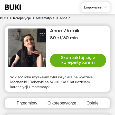
Logowanie
BUKI
Korepetycje
Matematyka
Anna Z.
Anna Złotnik
80 zł/60 min
Skontaktuj się z
korepetytorem
śro
czw
pią
sob
nie
pon
5
6
7
8
9
10
W 2022 roku uzyskałam tytuł inżyniera na wydziale
Mechaniki i Robotyki na AGHu. Od 5 lat udzielam
korepetycji z matematyki.
Brak
Brak
Brak
19:30
16:00
10:00
10:00
dostępnych
dostępnych
dostęp
terminów
terminów
termin
20:00
16:30
10:30
10:30
Przedmioty
O korepetytorze
Opinie
20:30
18:30
11:00
11:00