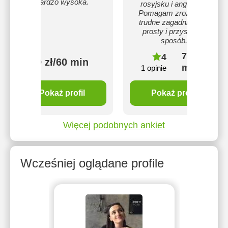
bardzo wysoka.
rosyjsku i angielsku.
Pomagam zrozumieć
trudne zagadnienia w
prosty i przystępny
sposób.
70 zł/60
4
70 zł/60 min
min
1 opinie
Pokaż profil
Pokaż profil
Więcej podobnych ankiet
Wcześniej oglądane profile