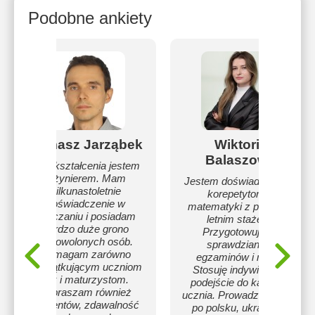
Podobne ankiety
Tomasz Jarząbek
Wiktoria
Balaszowa
Z wykształcenia jestem
inżynierem. Mam
Jestem doświadczonym
kilkunastoletnie
korepetytorem
doświadczenie w
matematyki z ponad 2-
nauczaniu i posiadam
letnim stażem.
bardzo duże grono
Przygotowuję do
zadowolonych osób.
sprawdzianów,
Pomagam zarówno
egzaminów i matur.
początkującym uczniom
Stosuję indywidualne
jak i maturzystom.
podejście do każdego
Zapraszam również
ucznia. Prowadzę zajęcia
studentów, zdawalność
po polsku, ukraińsku,