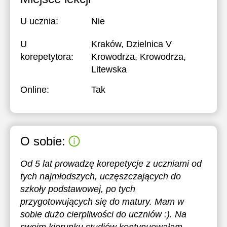
17:30
17:30
U ucznia:
Nie
18:00
18:00
U
Kraków, Dzielnica V
18:30
18:30
korepetytora:
Krowodrza, Krowodrza,
Litewska
19:00
19:00
Online:
Tak
19:30
19:30
20:00
20:00
20:30
20:30
O sobie:
21:00
21:00
Od 5 lat prowadzę korepetycje z uczniami od
tych najmłodszych, uczęszczających do
szkoły podstawowej, po tych
przygotowujących się do matury. Mam w
sobie dużo cierpliwości do uczniów :). Na