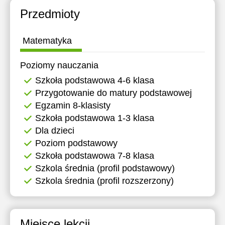
21:00
19:00
11:30
11:30
Przedmioty
19:30
12:00
12:00
Matematyka
20:00
12:30
12:30
Poziomy nauczania
20:30
13:00
13:00
Szkoła podstawowa 4-6 klasa
21:00
13:30
13:30
Przygotowanie do matury podstawowej
Egzamin 8-klasisty
14:00
14:00
Szkoła podstawowa 1-3 klasa
14:30
14:30
Dla dzieci
Poziom podstawowy
15:00
15:00
Szkoła podstawowa 7-8 klasa
15:30
15:30
Szkola średnia (profil podstawowy)
Szkola średnia (profil rozszerzony)
16:00
16:00
16:30
16:30
17:00
17:00
Miejsce lekcji