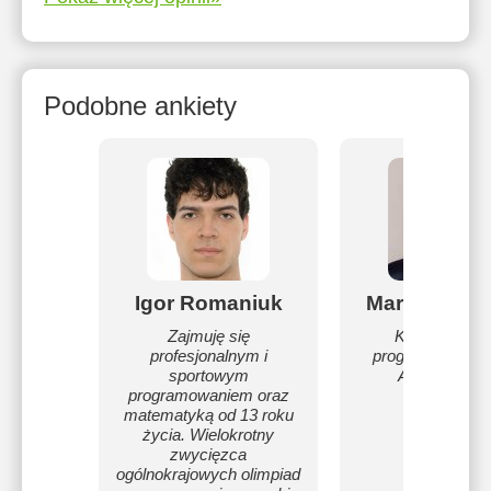
Podobne ankiety
Igor Romaniuk
Marcin Brze
Zajmuję się
Kurs/ szkolen
profesjonalnym i
programowanie 
sportowym
Android, Kotl
programowaniem oraz
matematyką od 13 roku
życia. Wielokrotny
zwycięzca
ogólnokrajowych olimpiad