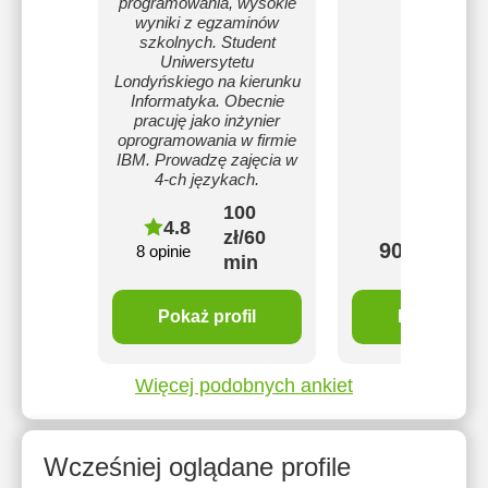
programowania, wysokie
wyniki z egzaminów
szkolnych. Student
Uniwersytetu
Londyńskiego na kierunku
Informatyka. Obecnie
pracuję jako inżynier
oprogramowania w firmie
IBM. Prowadzę zajęcia w
4-ch językach.
100
4.8
zł/60
90 zł/60 m
8 opinie
min
Pokaż profil
Pokaż profi
Więcej podobnych ankiet
Wcześniej oglądane profile