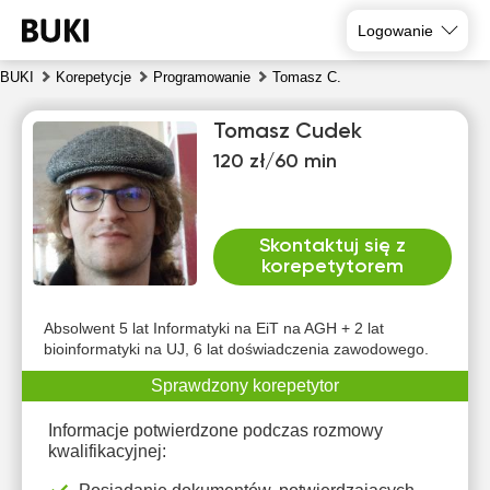
Logowanie
BUKI
Korepetycje
Programowanie
Tomasz C.
Tomasz Cudek
120 zł/60 min
Skontaktuj się z
korepetytorem
nie
pon
wto
śro
czw
pią
9
10
11
12
13
14
Absolwent 5 lat Informatyki na EiT na AGH + 2 lat
bioinformatyki na UJ, 6 lat doświadczenia zawodowego.
Brak
Brak
Brak
Brak
Brak
Brak
Sprawdzony korepetytor
dostępnych
dostępnych
dostępnych
dostępnych
dostępnych
dostępny
terminów
terminów
terminów
terminów
terminów
terminów
Informacje potwierdzone podczas rozmowy
kwalifikacyjnej: