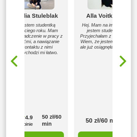
Julia Stuleblak
Alla Voitkova
Jestem studentką
Hej. Mam na imię Alla i
trzeciego roku. Mam
jestem studentką.
doświadczenie w pracy z
Przyjechałam z Ukrainy.
dziećmi, a nawiązanie
Wiem, że jestem młodą,
kontaktu z nimi
ale już osiągnęłam dużo.
przychodzi mi łatwo.
50 zł/60
4.9
50 zł/60 min
min
6 opinie