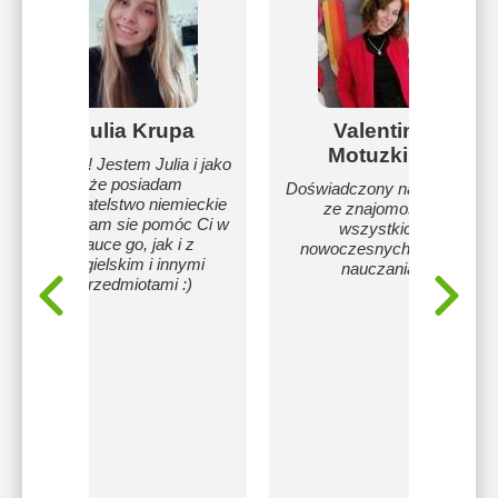
Julia Krupa
Valentina
Motuzkina
Cześć! Jestem Julia i jako
że posiadam
Doświadczony nauczyciel
obywatelstwo niemieckie
ze znajomością
postaram sie pomóc Ci w
wszystkich
nauce go, jak i z
nowoczesnych metod
angielskim i innymi
nauczania.
przedmiotami :)