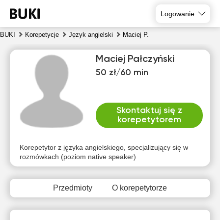
Logowanie
BUKI
Korepetycje
Język angielski
Maciej P.
Maciej Pałczyński
50 zł/60 min
Skontaktuj się z
korepetytorem
nie
pon
wto
śro
czw
pią
9
10
11
12
13
14
Korepetytor z języka angielskiego, specjalizujący się w
rozmówkach (poziom native speaker)
Brak
Brak
Brak
Brak
Brak
20:00
dostępnych
dostępnych
dostępnych
dostępnych
dostępnych
d
terminów
terminów
terminów
terminów
terminów
t
Przedmioty
O korepetytorze