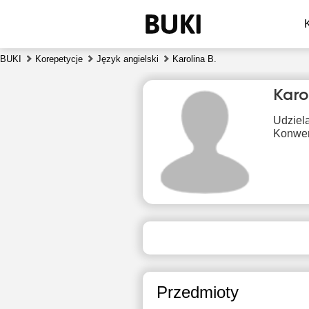
BUKI
Korepetycje
Język angielski
Karolina B.
Karo
Udziela
Konwer
czw
6
19:00
1
19:30
1
Przedmioty
20:00
1