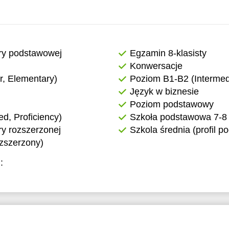
0:00
11:30
11:30
12:00
12:00
12:30
12:30
ry podstawowej
Egzamin 8-klasisty
Konwersacje
, Elementary)
Poziom B1-B2 (Intermed
Język w biznesie
Poziom podstawowy
, Proficiency)
Szkoła podstawowa 7-8 
y rozszerzonej
Szkola średnia (profil 
ozszerzony)
: