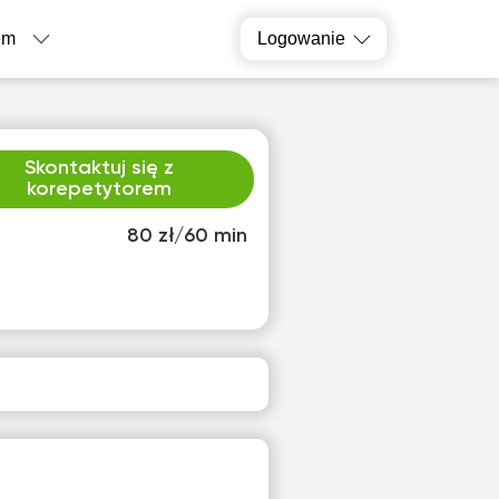
em
Logowanie
Skontaktuj się z
korepetytorem
80 zł/60 min
o
śro
1
12
ak
Brak
pnych
dostępnych
inów
terminów