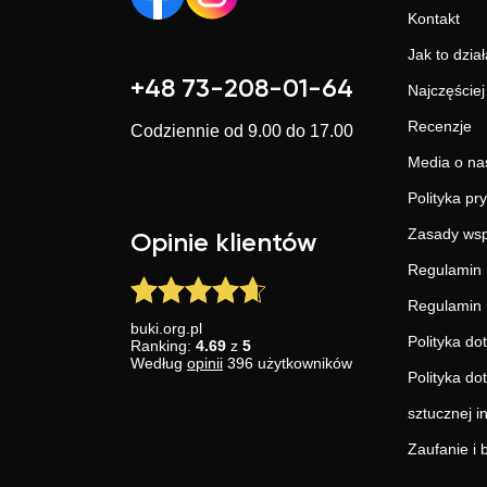
Kontakt
Jak to dział
+48 73-208-01-64
Najczęście
Recenzje
Codziennie od 9.00 do 17.00
Media o na
Polityka pr
Zasady wsp
Opinie klientów
Regulamin 
Regulamin 
buki.org.pl
Polityka do
Ranking:
4.69
z
5
Według
opinii
396
użytkowników
Polityka do
sztucznej in
Zaufanie i