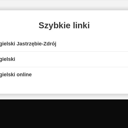
Szybkie linki
ielski Jastrzębie-Zdrój
ielski
ielski online