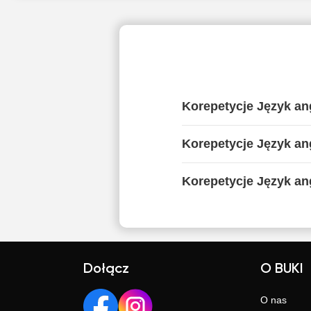
Korepetycje Język ang
Korepetycje Język ang
Korepetycje Język ang
Dołącz
O BUKI
O nas