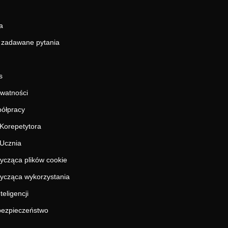
a
j zadawane pytania
s
ywatności
ółpracy
Korepetytora
Ucznia
tycząca plików cookie
tycząca wykorzystania
teligencji
 bezpieczeństwo