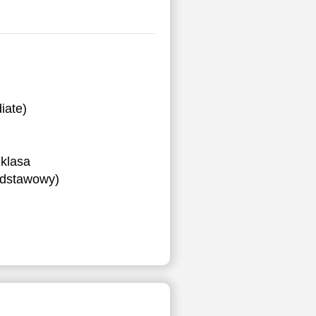
iate)
klasa
podstawowy)