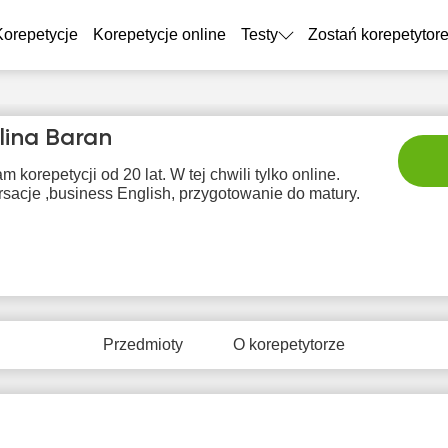
Korepetycje
Korepetycje online
Testy
Zostań korepetytor
lina Baran
m korepetycji od 20 lat. W tej chwili tylko online.
sacje ,business English, przygotowanie do matury.
pią
sob
nie
pon
wt
7
8
9
10
1
Przedmioty
O korepetytorze
Brak
Br
8:30
10:00
10:00
dostępnych
dostę
terminów
term
9:00
10:30
10:30
9:30
11:00
11:00