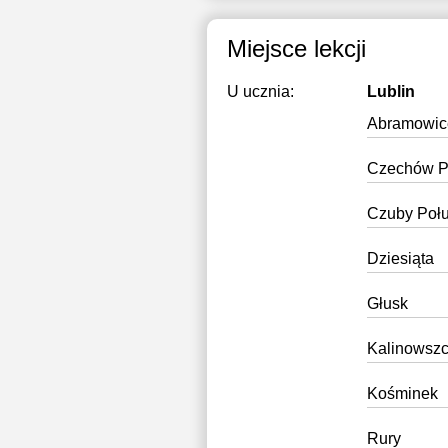
1
Miejsce lekcji
1
U ucznia:
Lublin
1
Abramowic
1
Czechów P
1
Czuby Poł
2
Dziesiąta
Głusk
Kalinowsz
Kośminek
Rury