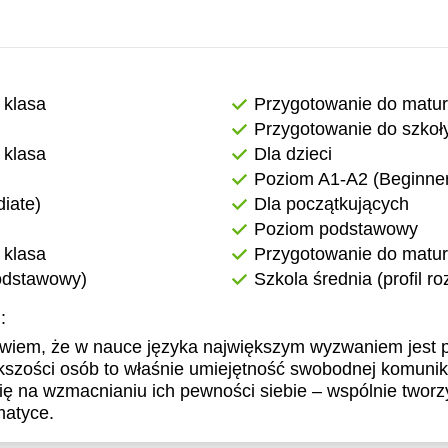
1:30
11:30
2:00
12:00
2:30
12:30
 klasa
Przygotowanie do matu
Przygotowanie do szkoł
3:00
13:00
 klasa
Dla dzieci
3:30
13:30
Poziom A1-A2 (Beginner
iate)
Dla początkujących
4:00
14:00
Poziom podstawowy
4:30
14:30
 klasa
Przygotowanie do matur
podstawowy)
Szkola średnia (profil r
5:00
15:00
:
5:30
15:30
wiem, że w nauce języka największym wyzwaniem jest p
6:00
16:00
kszości osób to właśnie umiejętność swobodnej komunik
ię na wzmacnianiu ich pewności siebie – wspólnie twor
6:30
16:30
matyce.
7:00
17:00