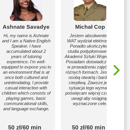
Ashnate Savadye
Michał Cop
Hi, my name is Ashnate
Jestem absolwentem
and I am a Native English
WAT wydział elektroniki.
Speaker. I have
Ponadto ukończyłem
accumulated about 2
studia podyplomowe na
years of tutoring
Akademii Sztuki Wojennej.
experience. I'm well-
Posiadam doświadczenie
equipped to expose you to
w prowadzeniu zajęć, w
an environment that is at
różnych formach. Jestem
once both cultured and
osobą otwartą i bardzo
unintimidating. I provide
cierpliwą. Zawsze jeśli
casual interaction with
sytuacja tego wymaga
children which consists of
poświęcam więcej czasu i
playing games, basic
uwagi aby osiągnąć
communicational skills,
wyznaczone cele.
and language exchange.
50 zł/60 min
50 zł/60 min