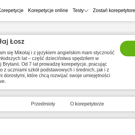
Korepetycje
Korepetycje online
Testy
Zostań korepetytor
łaj Łosz
m się Mikołaj i z językiem angielskim mam styczność
młodszych lat – część dzieciństwa spędziłem w
j Brytanii. Od 7 lat prowadzę korepetycje, pracując
 z uczniami szkół podstawowych i średnich, jak i z
 dorosłymi, które chcą rozwijać swoje umiejętności
we.
sob
nie
pon
wto
śr
8
9
10
11
1
Przedmioty
O korepetytorze
Brak
Brak
Br
0:00
10:00
dostępnych
dostępnych
dostę
terminów
terminów
term
0:30
10:30
1:00
11:00