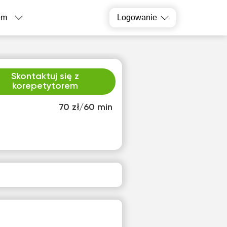
em
Logowanie
Skontaktuj się z
korepetytorem
70 zł/60 min
o
czw
2
13
ak
Brak
pnych
dostępnych
inów
terminów