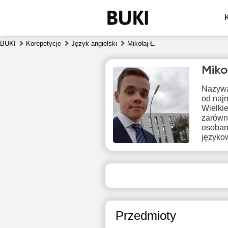
BUKI
Korepetycje
Język angielski
Mikołaj Ł.
Miko
Nazywa
od naj
Wielkie
zarówno
osobami
języko
pią
7
Brak
1
dostępnych
terminów
1
Przedmioty
1