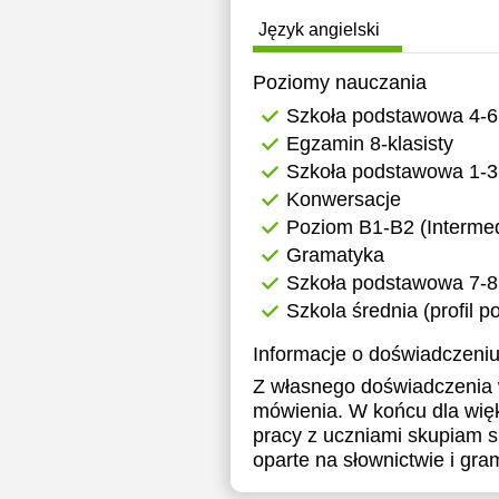
1
Język angielski
1
Poziomy nauczania
1
Szkoła podstawowa 4-6
Egzamin 8-klasisty
1
Szkoła podstawowa 1-3
1
Konwersacje
Poziom B1-B2 (Intermed
1
Gramatyka
1
Szkoła podstawowa 7-8
Szkola średnia (profil 
1
Informacje o doświadczeniu
1
Z własnego doświadczenia 
1
mówienia. W końcu dla wię
pracy z uczniami skupiam s
1
oparte na słownictwie i gra
1