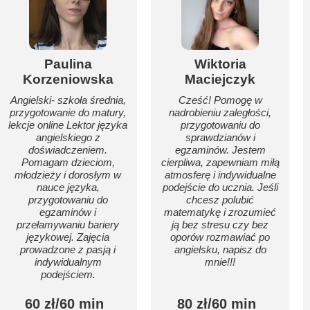
Paulina
Wiktoria
Korzeniowska
Maciejczyk
Angielski- szkoła średnia,
Cześć! Pomogę w
przygotowanie do matury,
nadrobieniu zaległości,
lekcje online Lektor języka
przygotowaniu do
angielskiego z
sprawdzianów i
doświadczeniem.
egzaminów. Jestem
Pomagam dzieciom,
cierpliwa, zapewniam miłą
młodzieży i dorosłym w
atmosferę i indywidualne
nauce języka,
podejście do ucznia. Jeśli
przygotowaniu do
chcesz polubić
egzaminów i
matematykę i zrozumieć
przełamywaniu bariery
ją bez stresu czy bez
językowej. Zajęcia
oporów rozmawiać po
prowadzone z pasją i
angielsku, napisz do
indywidualnym
mnie!!!
podejściem.
60 zł/60 min
80 zł/60 min