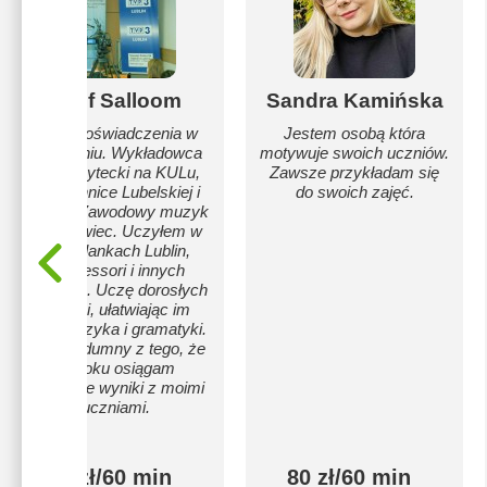
Asef Salloom
Sandra Kamińska
30 lat doświadczenia w
Jestem osobą która
nauczaniu. Wykładowca
motywuje swoich uczniów.
uniwersytecki na KULu,
Zawsze przykładam się
Politechnice Lubelskiej i
do swoich zajęć.
WSPA. Zawodowy muzyk
i sportowiec. Uczyłem w
Urszulankach Lublin,
Montessori i innych
szkołach. Uczę dorosłych
i dzieci, ułatwiając im
naukę języka i gramatyki.
Jestem dumny z tego, że
co roku osiągam
najlepsze wyniki z moimi
uczniami.
70 zł/60 min
80 zł/60 min