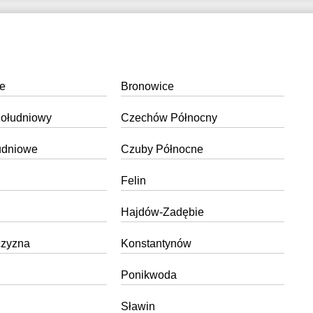
7:30
17:30
8:00
18:00
8:30
18:30
e
Bronowice
9:00
19:00
ołudniowy
Czechów Północny
9:30
19:30
udniowe
Czuby Północne
0:00
20:00
Felin
Hajdów-Zadębie
czyzna
Konstantynów
Ponikwoda
Sławin