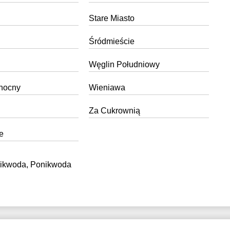
Stare Miasto
Śródmieście
Węglin Południowy
nocny
Wieniawa
Za Cukrownią
e
nikwoda, Ponikwoda