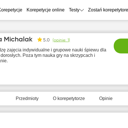
Korepetycje
Korepetycje online
Testy
Zostań korepetytor
 Michalak
5.0
(
opinie: 1
)
zę zajęcia indywidualne i grupowe nauki śpiewu dla
i dorosłych. Poza tym nauka gry na skrzypcach i
anie.
pią
sob
nie
pon
wt
7
8
9
10
1
Przedmioty
O korepetytorze
Opinie
rak
Brak
Brak
Brak
Br
tępnych
dostępnych
dostępnych
dostępnych
dostę
minów
terminów
terminów
terminów
term