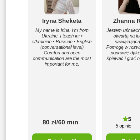
Iryna Sheketa
Zhanna 
My name is Irina. I’m from
Jestem uśmiech
Ukraine. I teach in: •
otwartą na lu
Ukrainian • Russian • English
nawiązującą
(conversational level)
Pomogę w rozwin
Comfort and open
poprawię dykc
communication are the most
śpiewać i grać na
important for me.
5
80 zł/60 min
5 opinie