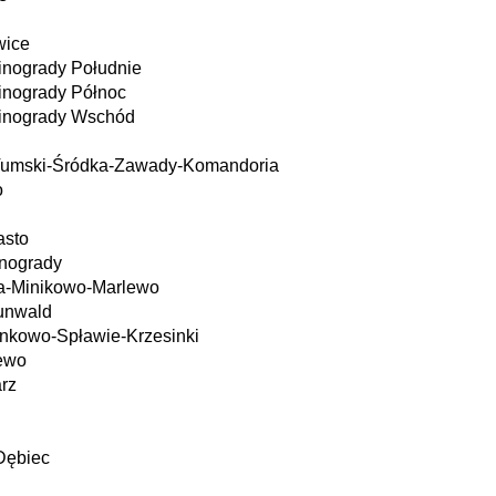
wice
inogrady Południe
inogrady Północ
inogrady Wschód
 Tumski-Śródka-Zawady-Komandoria
o
asto
inogrady
ka-Minikowo-Marlewo
runwald
nkowo-Spławie-Krzesinki
zewo
arz
 Dębiec