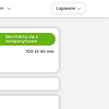
em
Logowanie
Skontaktuj się z
korepetytorem
100 zł/60 min
o
śro
1
12
ak
Brak
pnych
dostępnych
inów
terminów