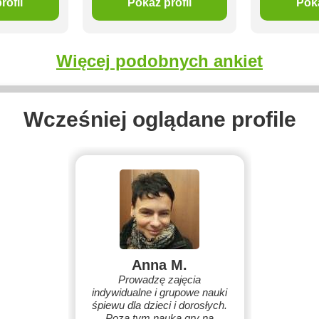
rofil
Pokaż profil
Poka
Więcej podobnych ankiet
Wcześniej oglądane profile
Anna M.
Prowadzę zajęcia
indywidualne i grupowe nauki
śpiewu dla dzieci i dorosłych.
Poza tym nauka gry na