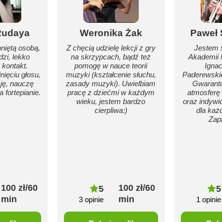
Rudaya
Weronika Żak
Paweł
niętą osobą,
Z chęcią udzielę lekcji z gry
Jestem 
dzi, lekko
na skrzypcach, bądź też
Akademii 
 kontakt.
pomogę w nauce teorii
Igna
ięciu głosu,
muzyki (kształcenie słuchu,
Paderewski
ję, nauczę
zasady muzyki). Uwielbiam
Gwarant
 fortepianie.
pracę z dziećmi w każdym
atmosferę
wieku, jestem bardzo
oraz indywi
cierpliwa:)
dla każ
Zap
100 zł/60
100 zł/60
5
5
min
min
3 opinie
1 opinie