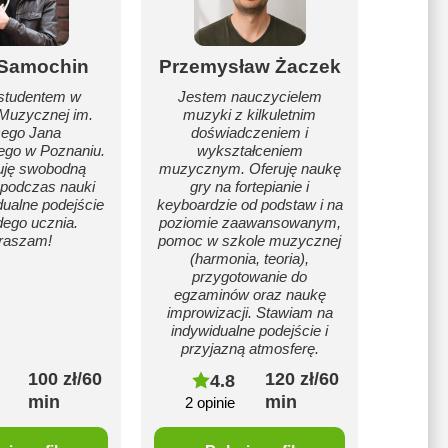
 Samochin
Przemysław Żaczek
studentem w
Jestem nauczycielem
Muzycznej im.
muzyki z kilkuletnim
cego Jana
doświadczeniem i
ego w Poznaniu.
wykształceniem
uję swobodną
muzycznym. Oferuję naukę
 podczas nauki
gry na fortepianie i
dualne podejście
keyboardzie od podstaw i na
dego ucznia.
poziomie zaawansowanym,
raszam!
pomoc w szkole muzycznej
(harmonia, teoria),
przygotowanie do
egzaminów oraz naukę
improwizacji. Stawiam na
indywidualne podejście i
przyjazną atmosferę.
100 zł/60
120 zł/60
4.8
min
min
2 opinie