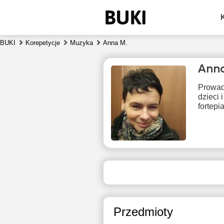
BUKI
Korepetycje
Muzyka
Anna M.
Anna
Prowad
dzieci 
fortepi
czw
6
Brak
B
dostępnych
dos
terminów
ter
Przedmioty