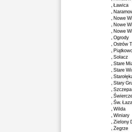
, Ławica
, Naramo
, Nowe W
, Nowe W
, Nowe W
, Ogrody
, Ostrów
, Piątkow
, Sołacz
, Stare Mi
, Stare W
, Starołę
, Stary G
, Szczepa
, Świerc
, Św. Łaz
, Wilda
, Winiary
, Zielony
, Żegrze