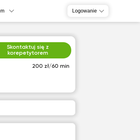
em
Logowanie
Skontaktuj się z
korepetytorem
200 zł/60 min
zw
pią
3
14
ak
Brak
pnych
dostępnych
inów
terminów