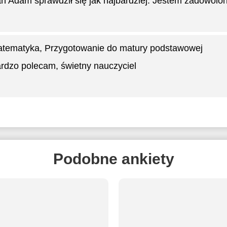
n Adam sprawdził się jak najbardziej. Jestem zadowolon
tematyka
, Przygotowanie do matury podstawowej
rdzo polecam, świetny nauczyciel
Podobne ankiety