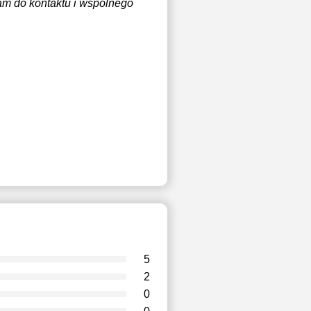
am do kontaktu i wspólnego
5
2
0