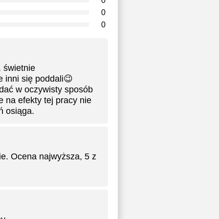
0
0
0
 świetnie
inni się poddali😉
idać w oczywisty sposób
 na efekty tej pracy nie
ń osiąga.
ie. Ocena najwyższa, 5 z