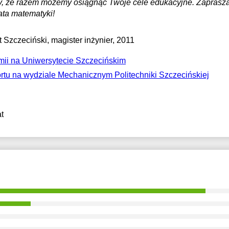
y, że razem możemy osiągnąć Twoje cele edukacyjne. Zaprasz
ata matematyki!
t Szczeciński
, magister inżynier, 2011
ii na Uniwersytecie Szczecińskim
ortu na wydziale Mechanicznym Politechniki Szczecińskiej
t