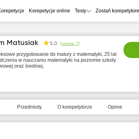
Korepetycje
Korepetycje online
Testy
Zostań korepetytor
m Matusiak
5.0
(
opinie: 7
)
ksowe przygotowanie do matury z matematyki, 25 lat
dczenia w nauczaniu matematyki na poziomie szkoły
wowej oraz średniej.
nie
pon
wto
śro
c
9
10
11
12
1
Przedmioty
O korepetytorze
Opinie
rak
Brak
Brak
Brak
Br
tępnych
dostępnych
dostępnych
dostępnych
dostę
minów
terminów
terminów
terminów
term