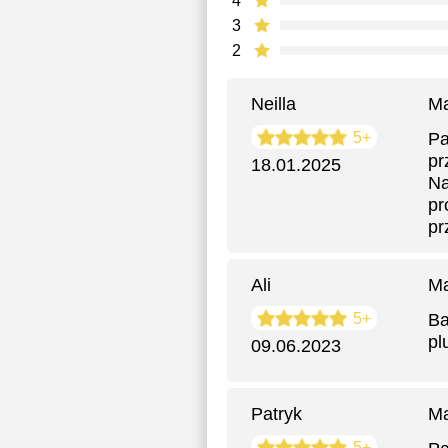
4
3
2
Neilla
Ma
5+
Pa
pr
18.01.2025
Na
pr
pr
Ali
Ma
5+
Ba
pl
09.06.2023
Patryk
Ma
5+