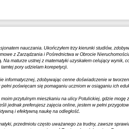
jonatem nauczania. Ukończyłem trzy kierunki studiów, zdobywaj
mowe z Zarządzania i Pośrednictwa w Obrocie Nieruchomościam
. Na maturze ustnej z matematyki uzyskałem celujący wynik, c
 tamtej pory udzielam korepetycji.
mie informatycznej, zdobywając cenne doświadczenie w tworzeni
w pełni poświęcam się pomaganiu uczniom w osiąganiu ich edu
 w moim przytulnym mieszkaniu na ulicy Potulickiej, gdzie mogę
eśli jednak preferujesz zajęcia online, jestem w pełni przygotow
aktywną i efektywną naukę na odległość.
tyki, przedmiotu często uważanego za trudny, zawsze sprawia