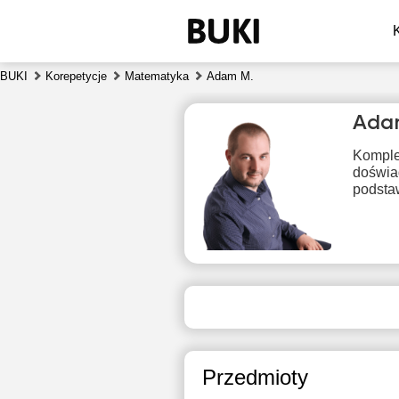
BUKI
Korepetycje
Matematyka
Adam M.
Ada
Komple
doświa
podsta
sob
8
Brak
B
dostępnych
dos
terminów
ter
Przedmioty