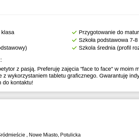
 klasa
Przygotowanie do matu
Szkoła podstawowa 7-8 
podstawowy)
Szkola średnia (profil r
:
ytor z pasją. Preferuję zajęcia "face to face" w moim m
ine z wykorzystaniem tabletu graficznego. Gwarantuję ind
 do kontaktu!
Śródmieście , Nowe Miasto, Potulicka