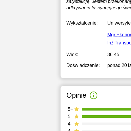
satysfakcję. Jestem przekonan
odkrywania fascynującego świ
Wykształcenie:
Uniwersyte
Mgr Ekonom
Inż Transp
Wiek:
36-45
Doświadczenie:
ponad 20 la
Opinie
5+
5
4+