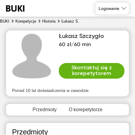
Logowanie
BUKI
Korepetycje
Historia
Łukasz S.
Łukasz Szczygło
60 zł/60 min
Skontaktuj się z
korepetytorem
nie
pon
wto
śro
czw
pią
9
10
11
12
13
14
Ponad 10 lat doświadczenia w zawodzie.
Brak
Brak
Brak
Brak
Brak
Brak
dostępnych
dostępnych
dostępnych
dostępnych
dostępnych
dostępny
Przedmioty
O korepetytorze
terminów
terminów
terminów
terminów
terminów
terminów
Przedmioty