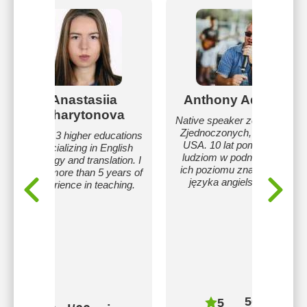
Anastasiia
Anthony Adams
Kharytonova
Native speaker ze Stanów
Zjednoczonych, Indiana,
I have 3 higher educations
USA. 10 lat pomagania
specializing in English
ludziom w podnoszeniu
philology and translation. I
ich poziomu znajomości
have more than 5 years of
języka angielskiego.
experience in teaching.
50 zł/60
5