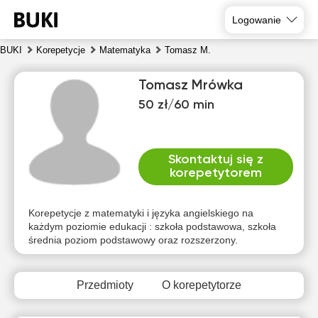
Logowanie
BUKI
Korepetycje
Matematyka
Tomasz M.
Tomasz Mrówka
50 zł/60 min
Skontaktuj się z
korepetytorem
nie
pon
wto
śro
czw
pią
9
10
11
12
13
14
Korepetycje z matematyki i języka angielskiego na
każdym poziomie edukacji : szkoła podstawowa, szkoła
średnia poziom podstawowy oraz rozszerzony.
Brak
Brak
Brak
Brak
Brak
17:00
dostępnych
dostępnych
dostępnych
dostępnych
dostępnych
d
terminów
terminów
terminów
terminów
terminów
t
17:30
Przedmioty
O korepetytorze
18:00