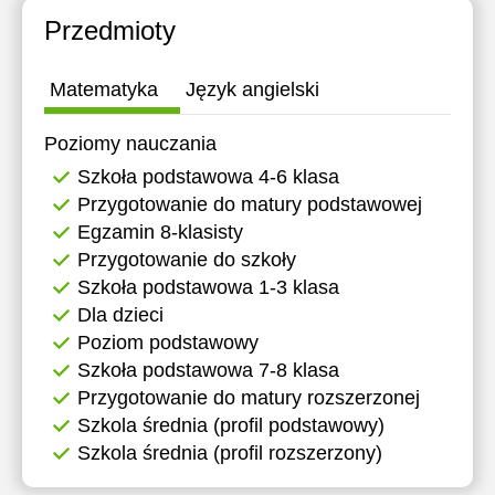
18:30
Przedmioty
19:00
Matematyka
Język angielski
19:30
Poziomy nauczania
20:00
Szkoła podstawowa 4-6 klasa
Przygotowanie do matury podstawowej
Egzamin 8-klasisty
Przygotowanie do szkoły
Szkoła podstawowa 1-3 klasa
Dla dzieci
Poziom podstawowy
Szkoła podstawowa 7-8 klasa
Przygotowanie do matury rozszerzonej
Szkola średnia (profil podstawowy)
Szkola średnia (profil rozszerzony)