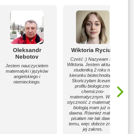
Oleksandr
Wiktoria Ryciuk
Nebotov
Cześć :) Nazywam się
Wiktoria. Jestem aktualnie
Jestem nauczycielem
studentką 2 roku na
matematyki i języków
kierunku biotechnologia.
angielskiego i
Skończyłam liceum o
niemieckiego.
profilu biologiczno-
chemiczno-
matematycznym. Więc
styczność z matematyką i
biologią mam już od
dawna. Również maturę
pisałam nie tak dawno
temu, więc dobrze znam
jej zakres.