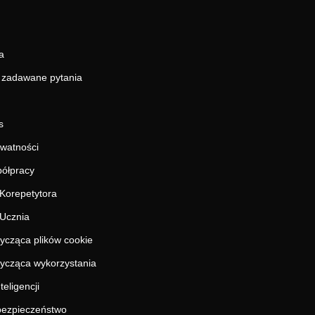
a
j zadawane pytania
s
ywatności
ółpracy
Korepetytora
Ucznia
tycząca plików cookie
tycząca wykorzystania
teligencji
 bezpieczeństwo