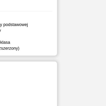
ry podstawowej
y
klasa
ozszerzony)