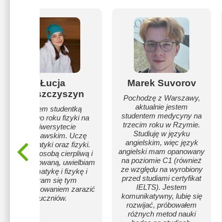
Łucja
Marek Suvorov
Staszczyszyn
Pochodzę z Warszawy,
aktualnie jestem
Jestem studentką
studentem medycyny na
drugiego roku fizyki na
trzecim roku w Rzymie.
Uniwersytecie
Studiuję w języku
Warszawskim. Uczę
angielskim, więc język
matematyki oraz fizyki.
angielski mam opanowany
Jestem osobą cierpliwą i
na poziomie C1 (również
zaangażowaną, uwielbiam
ze względu na wyrobiony
matematykę i fizykę i
przed studiami certyfikat
staram się tym
IELTS). Jestem
zainteresowaniem zarazić
komunikatywny, lubię się
uczniów.
rozwijać, próbowałem
różnych metod nauki