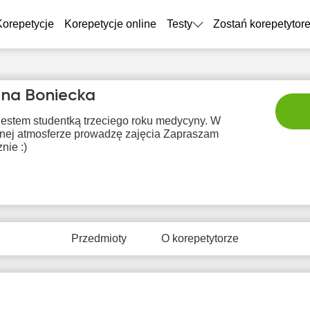
Korepetycje
Korepetycje online
Testy
Zostań korepetytor
ina Boniecka
jestem studentką trzeciego roku medycyny. W
znej atmosferze prowadzę zajęcia Zapraszam
nie :)
sob
nie
pon
wto
śr
8
9
10
11
1
Przedmioty
O korepetytorze
rak
Brak
Brak
Brak
Br
tępnych
dostępnych
dostępnych
dostępnych
dostę
minów
terminów
terminów
terminów
term