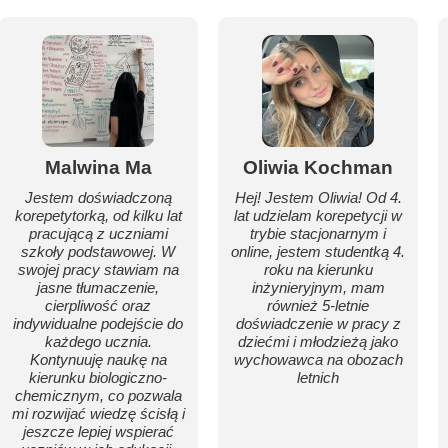
Malwina Ma
Oliwia Kochman
Jestem doświadczoną
Hej! Jestem Oliwia! Od 4.
korepetytorką, od kilku lat
lat udzielam korepetycji w
pracującą z uczniami
trybie stacjonarnym i
szkoły podstawowej. W
online, jestem studentką 4.
swojej pracy stawiam na
roku na kierunku
jasne tłumaczenie,
inżynieryjnym, mam
cierpliwość oraz
również 5-letnie
indywidualne podejście do
doświadczenie w pracy z
każdego ucznia.
dziećmi i młodzieżą jako
Kontynuuję naukę na
wychowawca na obozach
kierunku biologiczno-
letnich
chemicznym, co pozwala
mi rozwijać wiedzę ścisłą i
jeszcze lepiej wspierać