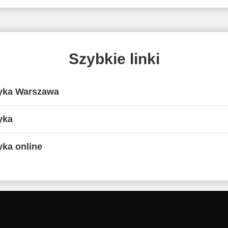
Szybkie linki
yka Warszawa
yka
ka online