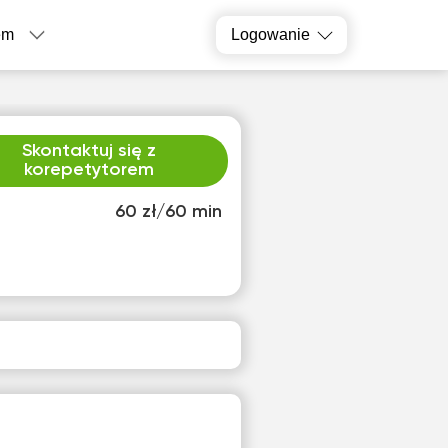
em
Logowanie
Skontaktuj się z
korepetytorem
60 zł/60 min
o
czw
2
13
ak
Brak
pnych
dostępnych
inów
terminów