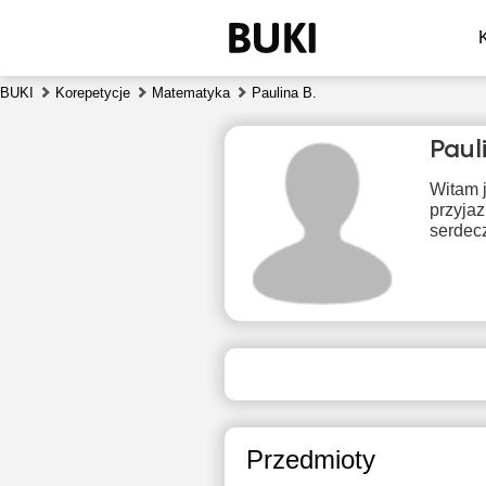
BUKI
Korepetycje
Matematyka
Paulina B.
Paul
Witam 
przyja
serdecz
pią
7
Brak
B
dostępnych
dos
terminów
ter
Przedmioty