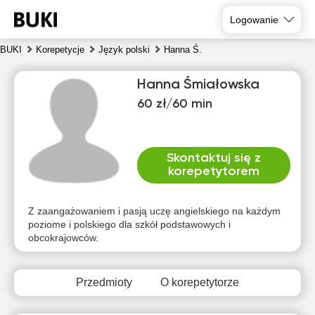
Logowanie
BUKI
Korepetycje
Język polski
Hanna Ś.
Hanna Śmiałowska
60 zł/60 min
Skontaktuj się z
korepetytorem
pią
sob
nie
pon
wto
śro
7
8
9
10
11
12
Z zaangażowaniem i pasją uczę angielskiego na każdym
poziome i polskiego dla szkół podstawowych i
obcokrajowców.
Brak
Brak
Brak
Brak
Brak
10:00
dostępnych
dostępnych
dostępnych
dostępnych
dostępnych
d
terminów
terminów
terminów
terminów
terminów
t
10:30
Przedmioty
O korepetytorze
11:00