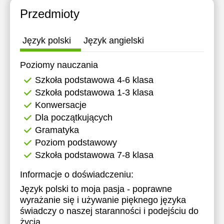
11:30
Przedmioty
12:00
Język polski
Język angielski
12:30
Poziomy nauczania
13:00
Szkoła podstawowa 4-6 klasa
13:30
Szkoła podstawowa 1-3 klasa
Konwersacje
14:00
Dla początkujących
14:30
Gramatyka
Poziom podstawowy
15:00
Szkoła podstawowa 7-8 klasa
15:30
Informacje o doświadczeniu:
16:00
Język polski to moja pasja - poprawne
wyrażanie się i używanie pięknego języka
16:30
świadczy o naszej staranności i podejściu do
17:00
życia.