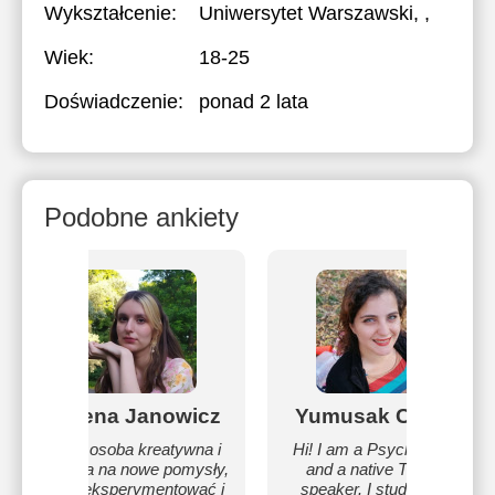
Wykształcenie:
Uniwersytet Warszawski
, ,
Wiek:
18-25
Doświadczenie:
ponad 2 lata
Podobne ankiety
Helena Janowicz
Yumusak Cansu
Jako osoba kreatywna i
Hi! I am a Psychologist,
otwarta na nowe pomysły,
and a native Turkish
lubię eksperymentować i
speaker. I studied my