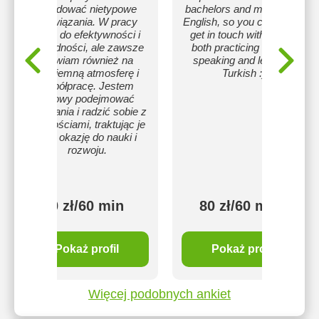
znajdować nietypowe
bachelors and masters in
rozwiązania. W pracy
English, so you can safely
dążę do efektywności i
get in touch with me for
dokładności, ale zawsze
both practicing English
stawiam również na
speaking and learning
przyjemną atmosferę i
Turkish :)
współpracę. Jestem
gotowy podejmować
wyzwania i radzić sobie z
trudnościami, traktując je
jako okazję do nauki i
rozwoju.
50 zł/60 min
80 zł/60 min
Pokaż profil
Pokaż profil
Więcej podobnych ankiet