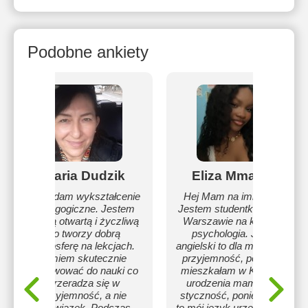
Podobne ankiety
Maria Dudzik
Eliza Mmanka
Posiadam wykształcenie
Hej Mam na imię Eliza.
pedagogiczne. Jestem
Jestem studentką AEH w
osobą otwartą i życzliwą
Warszawie na kierunku
co tworzy dobrą
psychologia. Język
atmosferę na lekcjach.
angielski to dla mnie sama
Umiem skutecznie
przyjemność, ponieważ
motywować do nauki co
mieszkałam w Kenii i od
przeradza się w
urodzenia mam z nim
przyjemność, a nie
styczność, ponieważ był
obowiązek. Podczas
to mój język urzędowy. :)))