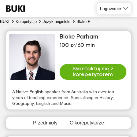
Logowanie
BUKI
Korepetycje
Język angielski
Blake P.
Blake Parham
100 zł/60 min
Skontaktuj się z
korepetytorem
sob
nie
pon
wto
śro
czw
8
9
10
11
12
13
A Native English speaker from Australia with over ten
years of teaching experience. Specialising in History,
Geography, English and Music.
Brak
Brak
Brak
Brak
Brak
Brak
dostępnych
dostępnych
dostępnych
dostępnych
dostępnych
dostępny
terminów
terminów
terminów
terminów
terminów
terminów
Przedmioty
O korepetytorze