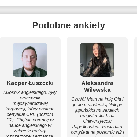
Podobne ankiety
Kacper Łuszczki
Aleksandra
Wilewska
Miłośnik angielskiego, były
pracownik
Cześć! Mam na imię Ola i
międzynarodowej
jestem studentką filologii
korporacji, który posiada
japońskiej na studiach
certyfikat CPE (poziom
magisterskich na
C2). Chętnie pomogę w
Uniwersytecie
nauce angielskiego w
Jagiellońskim. Posiadam
zakresie matury
certyfikat na poziomie N2 i
rozszerzonej i egzaminu