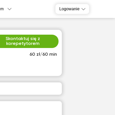
em
Logowanie
Skontaktuj się z
korepetytorem
60 zł/60 min
zw
pią
3
14
ak
Brak
pnych
dostępnych
inów
terminów