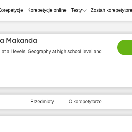
Korepetycje
Korepetycje online
Testy
Zostań korepetytor
la Makanda
 at all levels, Geography at high school level and
nie
pon
wto
śro
c
9
10
11
12
1
Przedmioty
O korepetytorze
Brak
Brak
Brak
Br
2:00
dostępnych
dostępnych
dostępnych
dostę
terminów
terminów
terminów
term
2:30
3:00