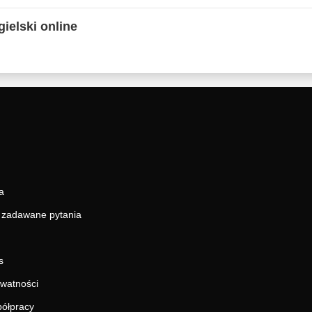
ielski online
a
j zadawane pytania
s
ywatności
ółpracy