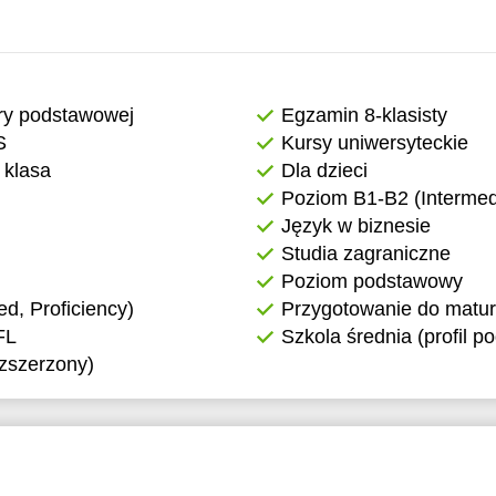
3:30
4:00
4:30
ry podstawowej
Egzamin 8-klasisty
S
Kursy uniwersyteckie
5:00
 klasa
Dla dzieci
5:30
Poziom B1-B2 (Intermed
Język w biznesie
6:00
Studia zagraniczne
6:30
Poziom podstawowy
, Proficiency)
Przygotowanie do matur
7:00
FL
Szkola średnia (profil 
ozszerzony)
7:30
8:00
8:30
9:00