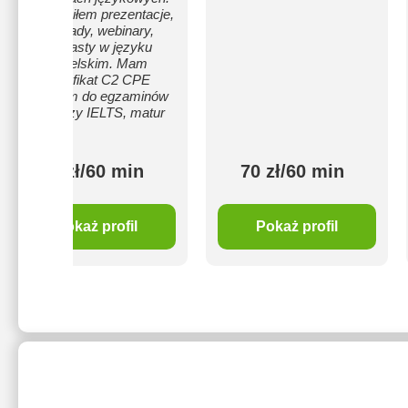
Prowadziłem prezentacje,
wywiady, webinary,
podcasty w języku
angielskim. Mam
certyfikat C2 CPE
Uczyłem do egzaminów
CAE czy IELTS, matur
70 zł/60 min
70 zł/60 min
Pokaż profil
Pokaż profil