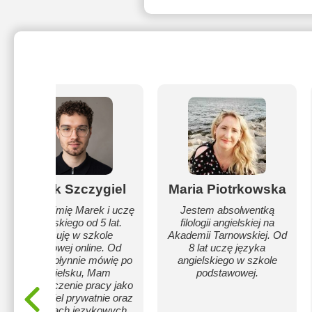
Marek Szczygiel
Maria Piotrkowska
Mam na imię Marek i uczę
Jestem absolwentką
Angielskiego od 5 lat.
filologii angielskiej na
Pracuję w szkole
Akademii Tarnowskiej. Od
językowej online. Od
8 lat uczę języka
dziecka płynnie mówię po
angielskiego w szkole
Angielsku, Mam
podstawowej.
doświadczenie pracy jako
nauczyciel prywatnie oraz
w szkołach językowych.