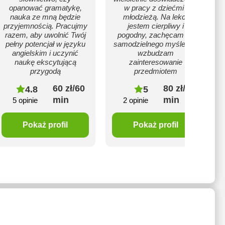
opanować gramatykę,
w pracy z dziećmi i
nauka ze mną będzie
młodzieżą. Na lekcji
przyjemnością. Pracujmy
jestem cierpliwy i
razem, aby uwolnić Twój
pogodny, zachęcam do
pełny potencjał w języku
samodzielnego myślenia i
angielskim i uczynić
wzbudzam
naukę ekscytującą
zainteresowanie
przygodą
przedmiotem
60 zł/60
80 zł/60
4.8
5
min
min
5 opinie
2 opinie
Pokaż profil
Pokaż profil