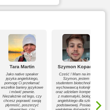
Tara Martin
Szymon Kopacz
Jako native speaker
Cześć ! Mam na imię
języka angielskiego,
Szymon, jestem
pomogę Ci przełamać
studentem biotechnologii,
wszelkie bariery językowe
wychowawcą kolonijnym
i mówić pewnie.
oraz udzielam korepetycji
Niezależnie od tego, czy
z matematyki, biologii i
chcesz poprawić swoją
angielskiego dla szkoły
płynność, poszerzyć
podstawowej. Posiadam
słownictwo, czy
wieloletnie doświadczenie