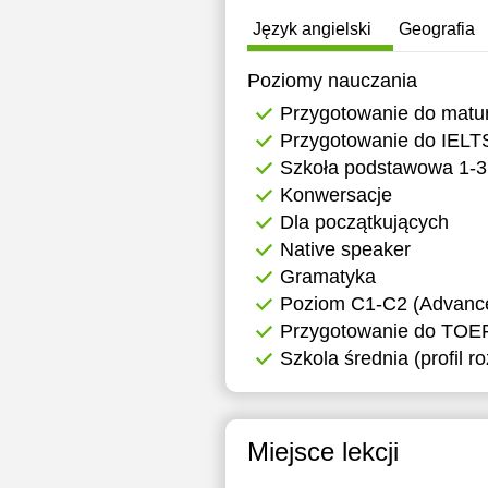
1
Język angielski
Geografia
1
Poziomy nauczania
1
Przygotowanie do matu
Przygotowanie do IELT
1
Szkoła podstawowa 1-3
1
Konwersacje
Dla początkujących
1
Native speaker
1
Gramatyka
Poziom C1-C2 (Advanced
1
Przygotowanie do TOE
Szkola średnia (profil r
1
1
1
Miejsce lekcji
1