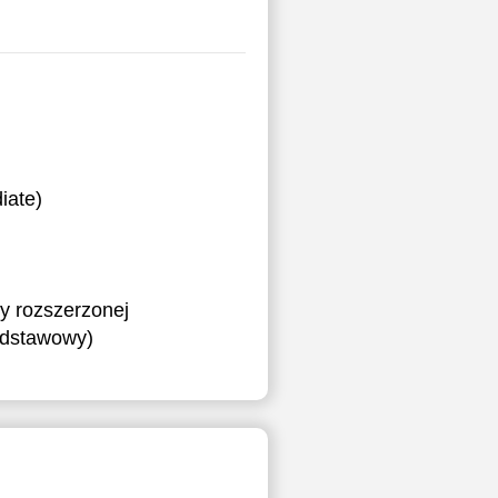
iate)
y rozszerzonej
podstawowy)