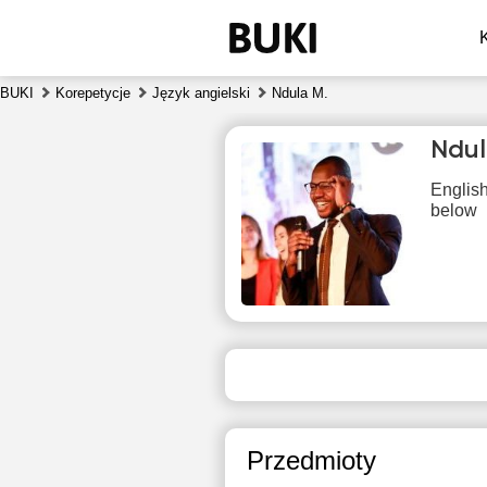
BUKI
Korepetycje
Język angielski
Ndula M.
Ndu
English
below
sob
8
Brak
1
dostępnych
terminów
1
Przedmioty
1