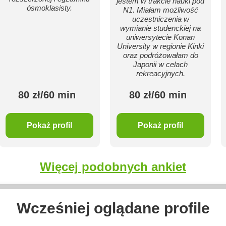
jestem w trakcie nauki pod
ósmoklasisty.
N1. Miałam możliwość
uczestniczenia w
wymianie studenckiej na
uniwersytecie Konan
University w regionie Kinki
oraz podróżowałam do
Japonii w celach
rekreacyjnych.
80 zł/60 min
80 zł/60 min
Pokaż profil
Pokaż profil
Więcej podobnych ankiet
Wcześniej oglądane profile