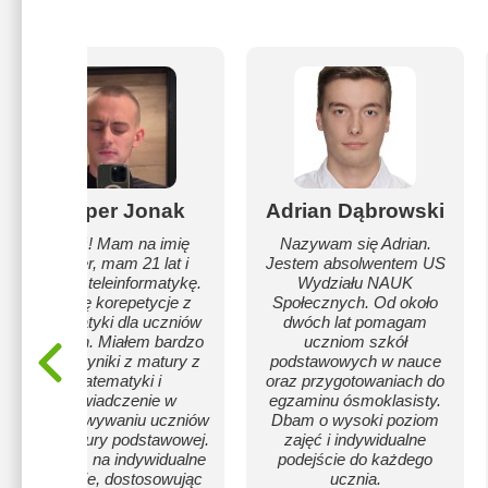
Kacper Jonak
Adrian Dąbrowski
Cześć! Mam na imię
Nazywam się Adrian.
Kacper, mam 21 lat i
Jestem absolwentem US
studiuję teleinformatykę.
Wydziału NAUK
Oferuję korepetycje z
Społecznych. Od około
matematyki dla uczniów
dwóch lat pomagam
średnich. Miałem bardzo
uczniom szkół
dobre wyniki z matury z
podstawowych w nauce
matematyki i
oraz przygotowaniach do
doświadczenie w
egzaminu ósmoklasisty.
przygotowywaniu uczniów
Dbam o wysoki poziom
oraz matury podstawowej.
zajęć i indywidualne
Stawiam na indywidualne
podejście do każdego
podejście, dostosowując
ucznia.