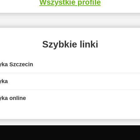
Wszystkie profile
Szybkie linki
yka Szczecin
yka
ka online