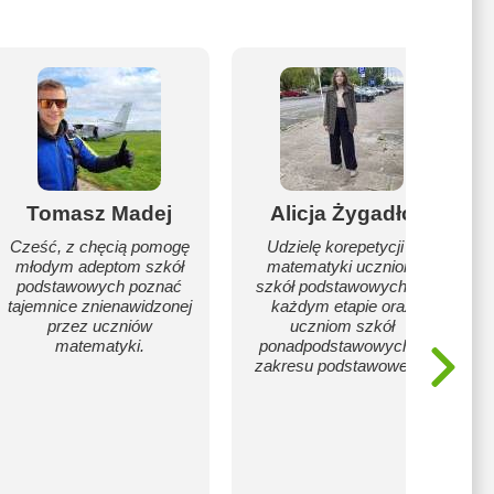
Tomasz Madej
Alicja Żygadło
Cześć, z chęcią pomogę
Udzielę korepetycji z
młodym adeptom szkół
matematyki uczniom
podstawowych poznać
szkół podstawowych na
tajemnice znienawidzonej
każdym etapie oraz
przez uczniów
uczniom szkół
matematyki.
ponadpodstawowych z
zakresu podstawowego.