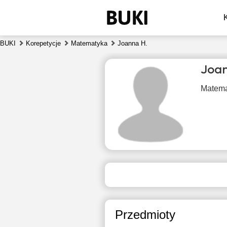
BUKI
Korepetycje
Matematyka
Joanna H.
Joan
Matema
sob
8
Brak
B
dostępnych
dos
terminów
ter
Przedmioty