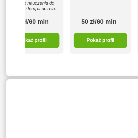
sposób nauczania do
potrzeb i tempa ucznia.
50 zł/60 min
50 zł/60 min
Pokaż profil
Pokaż profil