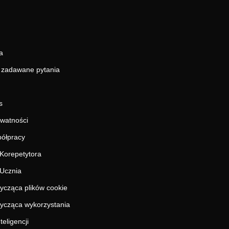
a
j zadawane pytania
s
ywatności
ółpracy
Korepetytora
Ucznia
tycząca plików cookie
tycząca wykorzystania
teligencji