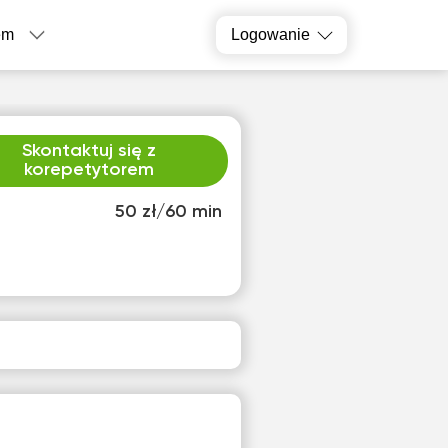
em
Logowanie
Skontaktuj się z
korepetytorem
50 zł/60 min
zw
pią
3
14
ak
Brak
pnych
dostępnych
inów
terminów