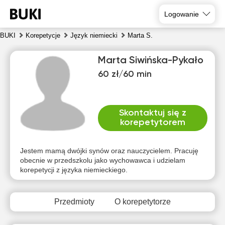
Logowanie
BUKI
Korepetycje
Język niemiecki
Marta S.
Marta Siwińska-Pykało
60 zł/60 min
Skontaktuj się z
korepetytorem
pią
sob
nie
pon
wto
śro
7
8
9
10
11
12
Jestem mamą dwójki synów oraz nauczycielem. Pracuję
obecnie w przedszkolu jako wychowawca i udzielam
korepetycji z języka niemieckiego.
Brak
Brak
Brak
Brak
Brak
Brak
dostępnych
dostępnych
dostępnych
dostępnych
dostępnych
dostępny
terminów
terminów
terminów
terminów
terminów
terminów
Przedmioty
O korepetytorze