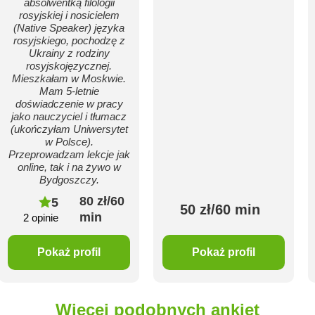
absolwentką filologii
rosyjskiej i nosicielem
(Native Speaker) języka
rosyjskiego, pochodzę z
Ukrainy z rodziny
rosyjskojęzycznej.
Mieszkałam w Moskwie.
Mam 5-letnie
doświadczenie w pracy
jako nauczyciel i tłumacz
(ukończyłam Uniwersytet
w Polsce).
Przeprowadzam lekcje jak
online, tak i na żywo w
Bydgoszczy.
80 zł/60
5
50 zł/60 min
min
2 opinie
Pokaż profil
Pokaż profil
Więcej podobnych ankiet