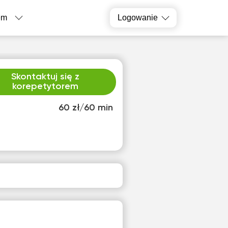
em
Logowanie
Skontaktuj się z
korepetytorem
60 zł/60 min
zw
pią
3
14
ak
Brak
pnych
dostępnych
inów
terminów