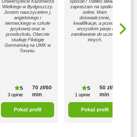
Uniwersytecie Kazimierza
sposób? Trafiłeś idealnie,
Wielkiego w Bydgoszczy.
zapraszam na spotkanie
Jestem nauczycielem j.
online. Mam
angielskiego i
doświadczenie,
niemieckiego w szkole
kwalifikacje, a przede
językowej oraz w
wszystkim pasje i
przedszkolu. Obecnie
zamiłowanie do uczenia
studiuję Filologię
innych.
Germańską na UMK w
Toruniu.
70 zł/60
50 zł/60
5
5
min
min
3 opinie
1 opinie
Pokaż profil
Pokaż profil