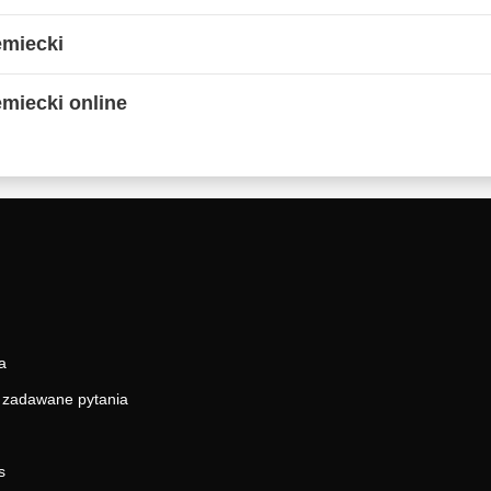
emiecki
emiecki online
a
j zadawane pytania
s