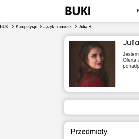
BUKI
Korepetycje
Język niemiecki
Julia R.
Juli
Jestem 
Oferta
ponadp
sob
8
Brak
B
dostępnych
dos
terminów
ter
Przedmioty