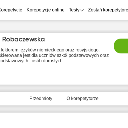
Korepetycje
Korepetycje online
Testy
Zostań korepetytor
a Robaczewska
lektorem języków niemieckiego oraz rosyjskiego.
 skierowana jest dla uczniów szkół podstawowych oraz
odstawowych i osób dorosłych.
nie
pon
wto
śro
c
9
10
11
12
1
Przedmioty
O korepetytorze
rak
Brak
Brak
Brak
Br
tępnych
dostępnych
dostępnych
dostępnych
dostę
minów
terminów
terminów
terminów
term