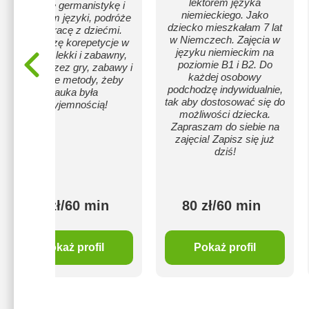
lektorem języka
studiuję germanistykę i
niemieckiego. Jako
uwielbiam języki, podróże
dziecko mieszkałam 7 lat
oraz pracę z dziećmi.
w Niemczech. Zajęcia w
Prowadzę korepetycje w
języku niemieckim na
sposób lekki i zabawny,
poziomie B1 i B2. Do
ucząc przez gry, zabawy i
każdej osobowy
ciekawe metody, żeby
podchodzę indywidualnie,
nauka była
tak aby dostosować się do
przyjemnością!
możliwości dziecka.
Zapraszam do siebie na
zajęcia! Zapisz się już
dziś!
60 zł/60 min
80 zł/60 min
Pokaż profil
Pokaż profil