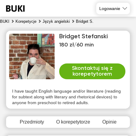
Logowanie
BUKI
Korepetycje
Język angielski
Bridget S.
Bridget Stefanski
180 zł/60 min
Skontaktuj się z
korepetytorem
pią
sob
nie
pon
wto
śro
7
8
9
10
11
12
I have taught English language and/or literature (reading
for subtext along with literary and rhetorical devices) to
anyone from preschool to retired adults.
Brak
Brak
Brak
Brak
Brak
Brak
dostępnych
dostępnych
dostępnych
dostępnych
dostępnych
dostępny
terminów
terminów
terminów
terminów
terminów
terminów
Przedmioty
O korepetytorze
Opinie