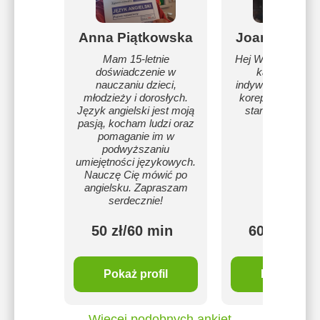
Anna Piątkowska
Joanna Domi
Mam 15-letnie
Hej Wam! Podcho
doświadczenie w
każdego uczn
nauczaniu dzieci,
indywidualnie. P
młodzieży i dorosłych.
korepetycje zgod
Język angielski jest moją
standardami, ja
pasją, kocham ludzi oraz
wymaga.
pomaganie im w
podwyższaniu
umiejętności językowych.
Nauczę Cię mówić po
angielsku. Zapraszam
serdecznie!
50 zł/60 min
60 zł/60 m
Pokaż profil
Pokaż profi
Więcej podobnych ankiet