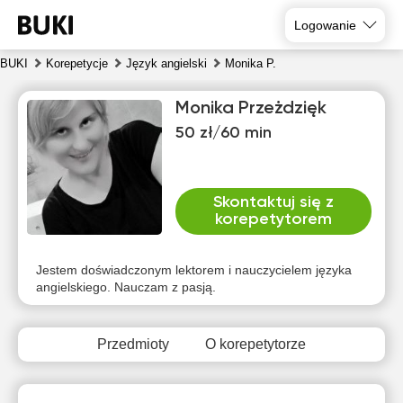
Logowanie
BUKI
Korepetycje
Język angielski
Monika P.
Monika Przeżdzięk
50 zł/60 min
Skontaktuj się z
korepetytorem
czw
pią
sob
nie
pon
wto
6
7
8
9
10
11
Jestem doświadczonym lektorem i nauczycielem języka
angielskiego. Nauczam z pasją.
Brak
Brak
Brak
Brak
Brak
Brak
dostępnych
dostępnych
dostępnych
dostępnych
dostępnych
dostępny
terminów
terminów
terminów
terminów
terminów
terminów
Przedmioty
O korepetytorze