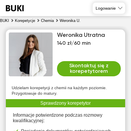
Logowanie
BUKI
Korepetycje
Chemia
Weronika U.
Weronika Utratna
140 zł/60 min
Skontaktuj się z
korepetytorem
czw
pią
sob
nie
pon
wto
6
7
8
9
10
11
Udzielam korepetycji z chemii na każdym poziomie.
Przygotowuje do matury.
Brak
Brak
Brak
Br
10:00
Sprawdzony korepetytor
10:00
10:00
dostępnych
dostępnych
dostępnych
dost
terminów
terminów
terminów
term
10:30
10:30
10:30
Informacje potwierdzone podczas rozmowy
kwalifikacyjnej:
11:00
11:00
11:00