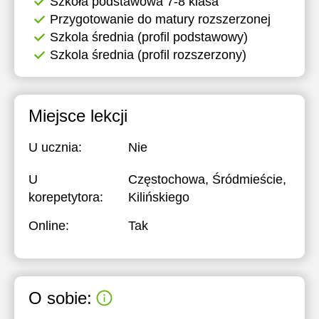
Szkoła podstawowa 7-8 klasa
Przygotowanie do matury rozszerzonej
17:30
17:30
17:30
Szkola średnia (profil podstawowy)
18:00
18:00
18:00
Szkola średnia (profil rozszerzony)
18:30
18:30
18:30
19:00
19:00
19:00
Miejsce lekcji
19:30
19:30
19:30
U ucznia:
Nie
20:00
20:00
20:00
U
Częstochowa, Śródmieście,
20:30
20:30
20:30
korepetytora:
Kilińskiego
21:00
21:00
21:00
Online:
Tak
O sobie: