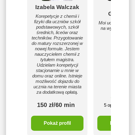
Izabela Walczak
Amand
Gałkows
Korepetycje z chemii i
fizyki dla uczniów szkół
Moi uczniowie dost
podstawowych, szkół
na wymarzone ki
średnich, liceów oraz
studiów :)
techników. Przygotowanie
do matury rozszerzonej w
nowej formule. Jestem
nauczycielem chemii z
tytułem magistra.
Udzielam korepetycji
stacjonarnie u mnie w
domu oraz online. Istnieje
możliwość dojazdu do
ucznia na terenie miasta
za dodatkową opłatą.
16
5
zł
150 zł/60 min
5 opinie
mi
Pokaż profil
Pokaż profi