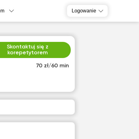
em
Logowanie
Skontaktuj się z
korepetytorem
70 zł/60 min
ą
sob
4
15
ak
Brak
pnych
dostępnych
inów
terminów