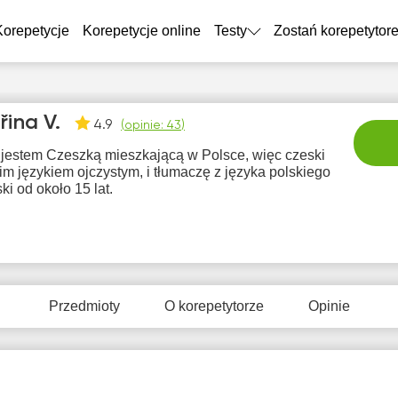
Korepetycje
Korepetycje online
Testy
Zostań korepetytor
řina V.
4.9
(
opinie: 43
)
 jestem Czeszką mieszkającą w Polsce, więc czeski
im językiem ojczystym, i tłumaczę z języka polskiego
ki od około 15 lat.
pon
wto
śro
czw
pi
10
11
12
13
1
Przedmioty
O korepetytorze
Opinie
rak
Brak
Brak
Brak
Br
tępnych
dostępnych
dostępnych
dostępnych
dostę
minów
terminów
terminów
terminów
term