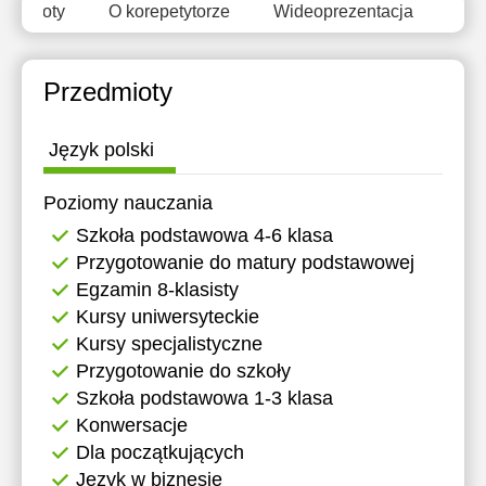
zedmioty
O korepetytorze
Wideoprezentacja
Opi
Przedmioty
Język polski
Poziomy nauczania
Szkoła podstawowa 4-6 klasa
Przygotowanie do matury podstawowej
Egzamin 8-klasisty
Kursy uniwersyteckie
Kursy specjalistyczne
Przygotowanie do szkoły
Szkoła podstawowa 1-3 klasa
Konwersacje
Dla początkujących
Język w biznesie