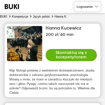
Logowanie
BUKI
Korepetycje
Język polski
Hanna K.
Hanna Kucewicz
200 zł/60 min
Skontaktuj się z
korepetytorem
pią
sob
nie
pon
wto
śro
7
8
9
10
11
12
Mgr filologii polskiej z wieloletnim doświadczeniem, studia
doktoranckie z zakresu językoznawstwa, psychologia.
Mówią o mnie, że mam w zanadrzu kluczyki do młodych
Brak
Brak
Brak
Brak
Brak
Brak
serc i głów. Pytają: czemu takich nauczycieli nie ma w
dostępnych
dostępnych
dostępnych
dostępnych
dostępnych
dostępny
szkole? Odpowiedź brzmi: bo są potrzebni tu. Właśnie dla
terminów
terminów
terminów
terminów
terminów
terminów
Ciebie.