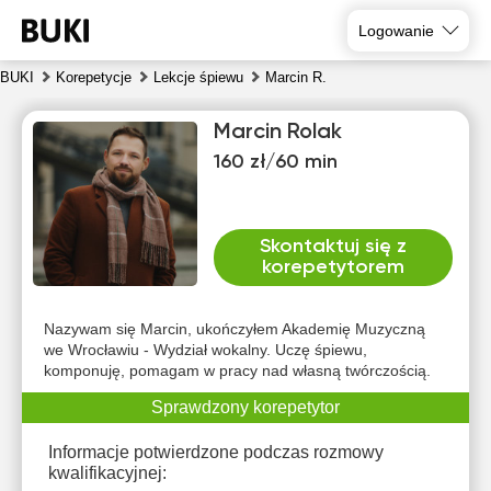
Logowanie
BUKI
Korepetycje
Lekcje śpiewu
Marcin R.
Marcin Rolak
160 zł/60 min
Skontaktuj się z
korepetytorem
pią
sob
nie
pon
wto
śro
7
8
9
10
11
12
Nazywam się Marcin, ukończyłem Akademię Muzyczną
we Wrocławiu - Wydział wokalny. Uczę śpiewu,
komponuję, pomagam w pracy nad własną twórczością.
Brak
Brak
Brak
Brak
Brak
10:00
dostępnych
dostępnych
dostępnych
dostępnych
dostępnych
d
Sprawdzony korepetytor
terminów
terminów
terminów
terminów
terminów
t
10:30
Informacje potwierdzone podczas rozmowy
11:00
kwalifikacyjnej: