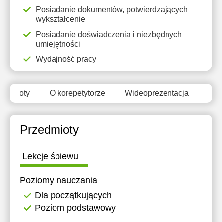
11:30
Posiadanie dokumentów, potwierdzających
wykształcenie
12:00
Posiadanie doświadczenia i niezbędnych
umiejętności
12:30
Wydajność pracy
13:00
13:30
zedmioty
O korepetytorze
Wideoprezentacja
Opi
14:00
14:30
Przedmioty
15:00
Lekcje śpiewu
Poziomy nauczania
Dla początkujących
Poziom podstawowy