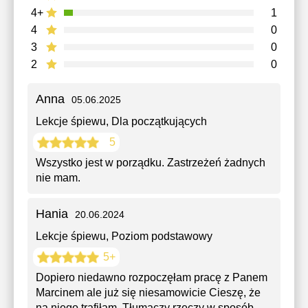
4+
1
4
0
3
0
2
0
Anna
05.06.2025
Lekcje śpiewu
, Dla początkujących
5
Wszystko jest w porządku. Zastrzeżeń żadnych
nie mam.
Hania
20.06.2024
Lekcje śpiewu
, Poziom podstawowy
5+
Dopiero niedawno rozpoczęłam pracę z Panem
Marcinem ale już się niesamowicie Cieszę, że
na niego trafiłam. Tłumaczy rzeczy w sposób