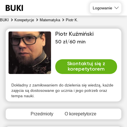
Logowanie
BUKI
Korepetycje
Matematyka
Piotr K.
Piotr Kuźmiński
50 zł/60 min
Skontaktuj się z
korepetytorem
pią
sob
nie
pon
wto
śro
7
8
9
10
11
12
Dokładny z zamiłowaniem do dzielenia się wiedzą, każde
zajęcia są dostosowane go ucznia i jego potrzeb oraz
tempa nauki.
Brak
Brak
Brak
Brak
16:30
16:30
dostępnych
dostępnych
dostępnych
dostępnych
dos
terminów
terminów
terminów
terminów
te
17:00
17:00
Przedmioty
O korepetytorze
17:30
17:30