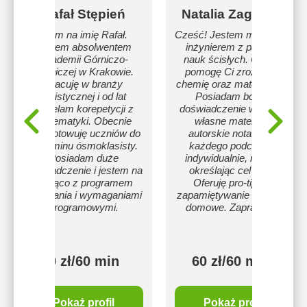
Rafał Stępień
Natalia Zagórska
Mam na imię Rafał.
Cześć! Jestem magistrem
Jestem absolwentem
inżynierem z pasją do
Akademii Górniczo-
nauk ścisłych. Chętnie
Hutniczej w Krakowie.
pomogę Ci zrozumieć
Pracuję w branży
chemię oraz matematykę.
logistycznej i od lat
Posiadam bogate
udzielam korepetycji z
doświadczenie w nauce,
matematyki. Obecnie
własne materiały i
przygotowuję uczniów do
autorskie notatki. Do
egzaminu ósmoklasisty.
każdego podchodzę
Posiadam duże
indywidualnie, na start
doświadczenie i jestem na
określając cel zajęć.
bieżąco z programem
Oferuję pro-tipy na
nauczania i wymaganiami
zapamiętywanie i zadania
programowymi.
domowe. Zapraszam!
70 zł/60 min
60 zł/60 min
Pokaż profil
Pokaż profil