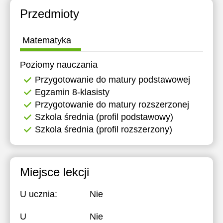
18:00
18:00
Przedmioty
18:30
18:30
Matematyka
19:00
19:00
Poziomy nauczania
19:30
19:30
Przygotowanie do matury podstawowej
20:00
20:00
Egzamin 8-klasisty
Przygotowanie do matury rozszerzonej
20:30
20:30
Szkola średnia (profil podstawowy)
21:00
21:00
Szkola średnia (profil rozszerzony)
Miejsce lekcji
U ucznia:
Nie
U
Nie